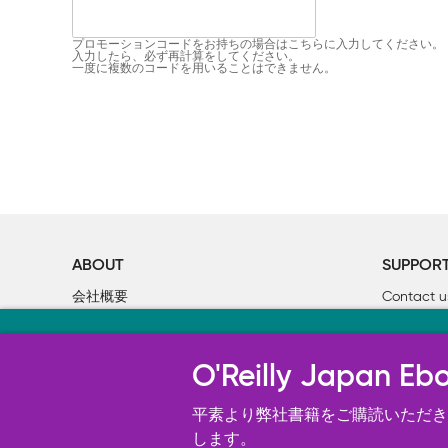
プロモーションコードをお持ちの場合はこちらに入力してください。
入力したら、必ず再計算をしてください。
一度に複数のコードを用いることはできません。
ABOUT
SUPPOR
会社概要
Contact u
個人情報について
Bookclub
当サイトのクッキ
O’Reilly Media
書籍注文
O'Reilly Japa
オライリー・ジャパンのWeb サイ
況の分析、ユーザー・エクスペリエン
平素より弊社書籍をご購読いただき、
す。 詳細については
します。
Cookie設定
を