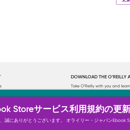
更
T
DOWNLOAD THE O’REILLY 
s
Take O’Reilly with you and lea
ーについて
n Ebook Storeサービス利用規約の更
トは正常に機能するためにいくつかの Cookie を必要としま
スの向上、広告宣伝のために、お客様の同意を得て、その他の C
誠にありがとうございます。 オライリー・ジャパンEbook S
ご確認ください。