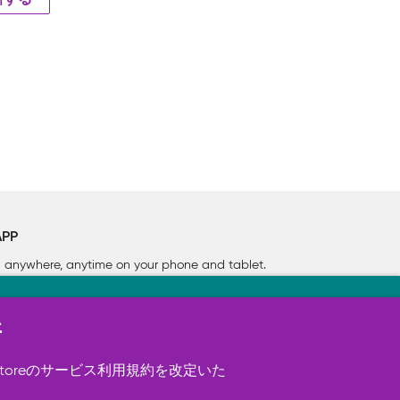
新する
APP
rn anywhere, anytime on your phone
and tablet.
新
す（必須）。 このほか、サイト使用状
ookie を使用することがありま
toreのサービス利用規約を改定いた