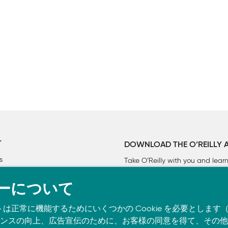
T
DOWNLOAD THE O’REILLY 
s
Take O’Reilly with you and lea
ーについて
トは正常に機能するためにいくつかの Cookie を必要としま
実）

スの向上、広告宣伝のために、お客様の同意を得て、その他の C