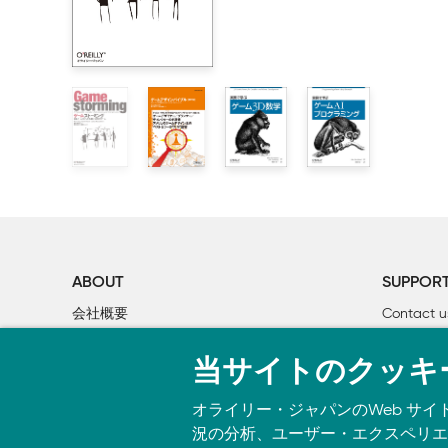
LEVEL 2　アイデア

    2.1　アイデアはどこで得てどう使うべきか

    2.2　ゲーマーたちが求めているものは何か？

    2.3　僕が「おもしろい」を嫌いな理由

    2.4　ブレインストーミング

    2.5　スランプを克服する方法

LEVEL 3　ストーリー

    3.1　「変」のトライアングル

    3.2　広げた風呂敷を畳む時間

    3.3　キャラクターを作る

    3.4　子供向けストーリーを書くときのコツ

ABOUT
SUPPOR
    3.5　ライセンスゲームのストーリー

会社概要
Contact u
個人情報について
Bookclub
LEVEL 4　ゲームデザインドキュメント

当サイトのクッキ
O’Reilly Media
書籍注文
    4.1　ステップ1：ワンシートのドキュメント

    4.2　ステップ2：テンページャーのドキュメント

オライリー・ジャパンのWeb サイ
    4.3　僕のGDDの書き方（と、書くときのツライ真
況の分析、ユーザー・エクスペリエン