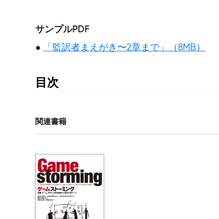
サンプルPDF
●
「監訳者まえがき〜2章まで」（8MB）
目次
    監訳者まえがき

    序文

    PRESS START！

関連書籍
LEVEL 1　新人さん、いらっしゃい！

    1.1　テレビゲームの歴史

    1.2　ゲームジャンル

    1.3　誰が作っているのか？

    1.4　パブリッシャーって何？
