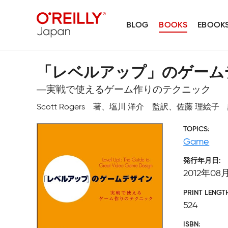
BLOG
BOOKS
EBOOK
「レベルアップ」のゲーム
―実戦で使えるゲーム作りのテクニック
Scott Rogers 著、塩川 洋介 監訳、佐藤 理絵子
TOPICS
Game
発行年月日
2012年08
PRINT LENGT
524
ISBN