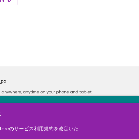
新する
APP
rn anywhere, anytime on your phone
and tablet.
新
す（必須）。 このほか、サイト使用状
ookie を使用することがありま
toreのサービス利用規約を改定いた