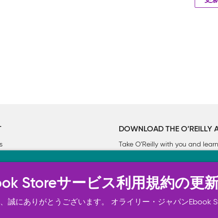
更
T
DOWNLOAD THE O’REILLY 
s
Take O’Reilly with you and lea
ーについて
n Ebook Storeサービス利用規約の更
トは正常に機能するためにいくつかの Cookie を必要としま
スの向上、広告宣伝のために、お客様の同意を得て、その他の C
誠にありがとうございます。 オライリー・ジャパンEbook S
ご確認ください。