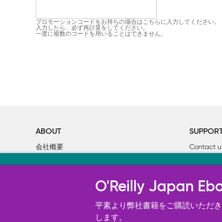
プロモーションコードをお持ちの場合はこちらに入力してください。
入力したら、必ず再計算をしてください。
一度に複数のコードを用いることはできません。
ABOUT
SUPPOR
会社概要
Contact u
個人情報について
Bookclub
当サイトのクッキ
O’Reilly Media
書籍注文
O'Reilly Japa
オライリー・ジャパンのWeb サイ
況の分析、ユーザー・エクスペリエン
平素より弊社書籍をご購読いただき、
す。 詳細については
します。
Cookie設定
を