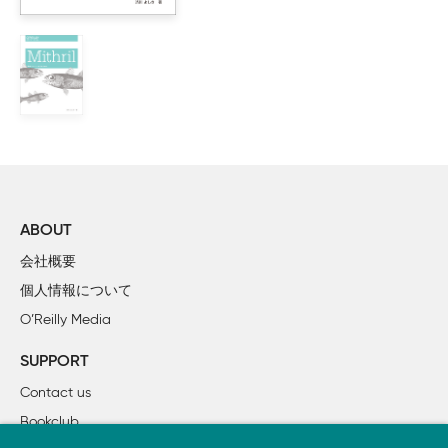
        1.5.1　個性をこじ開ける

        1.5.2　信用こそがすべて

        1.5.3　聞くことの価値

        1.5.4　エゴを避ける、さもなければ他の人があなたを
        1.5.5　理論vs行動：行動が勝つ

        1.5.6　自分自身になる

    1.6　次章に向けて

2章　コミュニティ計画

    2.1　成功への計画

ABOUT
        2.1.1　コミュニティ：俯かん視点

会社概要
    2.2　チーム：一体感を生み出す構成要素

個人情報について
        2.2.1　自分の場所を見つける

O’Reilly Media
        2.2.2　一体感の単位

        2.2.3　読み手 vs 書き手

SUPPORT
        2.2.4　実績主義

Contact us
        2.2.5　一緒に働くこと＝成功

Bookclub
        2.2.6　多様性
