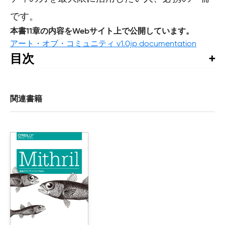
です。
本書11章の内容をWebサイト上で公開しています。
アート・オブ・コミュニティ v1.0jp documentation
目次
目次

訳者まえがき

関連書籍
まえがき

はじめに

1章　アート・オブ・コミュニティ

    1.1　コラボレーション駆動のエートス

    1.2　コミュニティの本質

    1.3　コミュニケーションの基礎

    1.4　チャンスをつかむ

    1.5　コミュニティマネージャ：コミュニティになる
