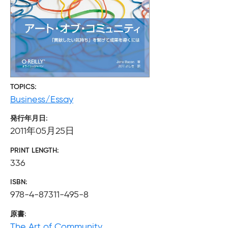
TOPICS
Business/Essay
発行年月日
2011年05月25日
PRINT LENGTH
336
ISBN
978-4-87311-495-8
原書
The Art of Community