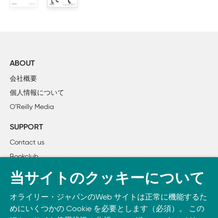
    2.2　ToDoアプリケーションを作ってみる

    2.3　ローカル保存機能を追加する

    2.4　サーバ保存機能を追加する

    2.5　本章のまとめ

第3章　Mithrilのコントローラ、モデル、ビューモデル

ABOUT
    3.1　コントローラ

会社概要
        3.1.1　コントローラが扱うデータ

個人情報について
        3.1.2　コントローラの実装

O’Reilly Media
        3.1.3　後片付け処理

    3.2　モデル

SUPPORT
        3.2.1　Mithrilのモデルのインタフェース

Contact us
        3.2.2　コンストラクタ

Bookclub
        3.2.3　セッター・ゲッター

        3.2.4　非同期アクセス

書籍注文
当サイトのクッキーについて
        3.2.5　モデルの永続化

DOWNLOAD THE O’REILLY APP
        3.2.6　モデルのライフサイクルと名前空間

オライリー・ジャパンのWeb サイトは正常に機能するた
Take O’Reilly with you and learn anywhere, anytime on your
    3.3　ビューモデル

めにいくつかの Cookie を必要とします（必須）。 この
phone
and tablet.