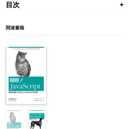
目次
まえがき

第1章　GUIのパターンとMithrilの概要

関連書籍
    1.1　MVC（モデル・ビュー・コントローラ）

    1.2　MVP（モデル・ビュー・プレゼンター）

    1.3　Model 2

    1.4　MVVM（モデル・ビュー・ビューモデル）

    1.5　シングルページアプリケーション

    1.6　Webクライアント用MVCフレームワーク

    1.7　Mithrilの特徴

    1.8　Mithrilを学ぶ意義

    1.9　Mithrilのモデル

    1.10　本章のまとめ

第2章　Mithrilチュートリアル

    2.1　最小限のMithrilアプリケーション
