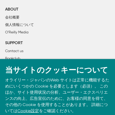
    2.4　パッケージとは

        2.4.1　ソースパッケージ

ABOUT
        2.4.2　バンドルパッケージ

会社概要
        2.4.3　バイナリパッケージ

個人情報について
        2.4.4　インストール済みのパッケージ

O’Reilly Media
        2.4.5　インメモリパッケージ

    2.5　ライブラリとは

SUPPORT
Contact us
Ⅱ部	パッケージコンポーネント

Bookclub
3章　Rコード

    3.1　Rコードのワークフロー

書籍注文
当サイトのクッキーについて
    3.2　関数をまとめる

DOWNLOAD THE O’REILLY APP
    3.3　コードスタイル

オライリー・ジャパンのWeb サイトは正常に機能するた
Take O’Reilly with you and learn anywhere, anytime on your
        3.3.1　オブジェクト名

めにいくつかの Cookie を必要とします（必須）。 この
phone
and tablet.
        3.3.2　スペース

ほか、サイト使用状況の分析、ユーザー・エクスペリエ
        3.3.3　中括弧

ンスの向上、広告宣伝のために、お客様の同意を得て、
その他の Cookie を使用することがあります。 詳細につ
        3.3.4　行の長さ

いては
Cookie設定
をご確認ください。
        3.3.5　インデント
