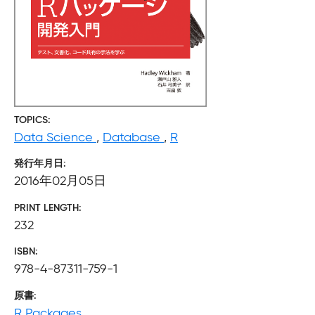
TOPICS
Data Science
,
Database
,
R
発行年月日
2016年02月05日
PRINT LENGTH
232
ISBN
978-4-87311-759-1
原書
R Packages