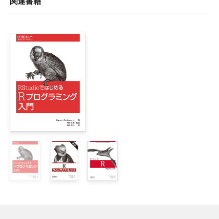
関連書籍
訳者まえがき

まえがき

I部　第一歩

1章　はじめに

    1.1　哲学

    1.2　学習開始

    1.3　規約

    1.4　参考情報

2章　パッケージの構造

    2.1　パッケージに名前を付ける

        2.1.1　名前の要件

        2.1.2　名前を付ける方法

    2.2　パッケージを作成する

    2.3　RStudioプロジェクト

        2.3.1　RStudioプロジェクトファイルとは
