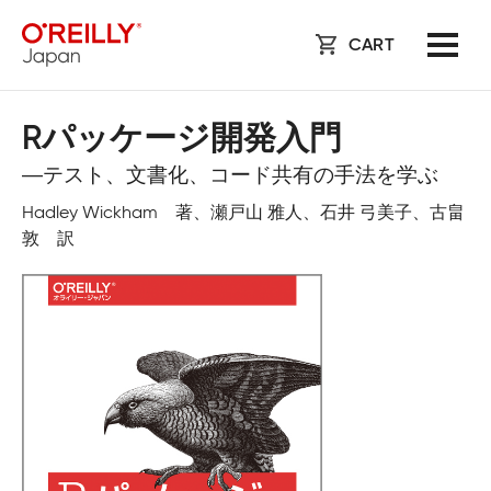
CART
Rパッケージ開発入門
―テスト、文書化、コード共有の手法を学ぶ
Hadley Wickham 著、瀬戸山 雅人、石井 弓美子、古畠
敦 訳