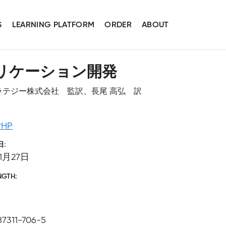
S
LEARNING PLATFORM
ORDER
ABOUT
アプリケーション開発
イム・ストラテジー株式会社 監訳、長尾 高弘 訳
PHP
日
11月27日
NGTH
87311-706-5