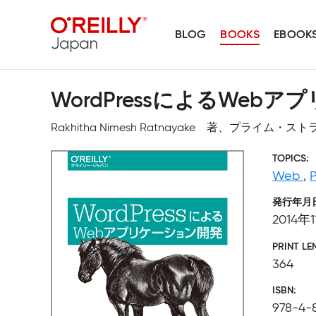
BLOG
BOOKS
EBOOK
WordPressによるWeb
Rakhitha Nimesh Ratnayake 著、プラ
TOPICS
Web
,
発行年月
2014年
PRINT LE
364
ISBN
978-4-