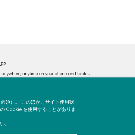
APP
rn anywhere, anytime on your phone
and tablet.
す（必須）。 このほか、サイト使用状
ookie を使用することがありま
い。