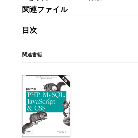
関連ファイル
サンプルコード
目次
監訳者まえがき

序文

1章 Webアプリケーションフレームワークとしての WordP
関連書籍
    1.1  CMSとしての WordPress

    1.2  Web開発フレームワークとしての WordPress

        1.2.1  MVC対イベント駆動アーキテクチャ

    1.3 組み込みモジュールで開発をシンプルにする

    1.4  WordPressのコンポーネントの機能

        1.4.1  WordPressテーマの役割

        1.4.2 管理画面の役割

        1.4.3 プラグインの役割

        1.4.4 ウィジェットの役割

    1.5 ポートフォリオ管理アプリケーションの開発プ