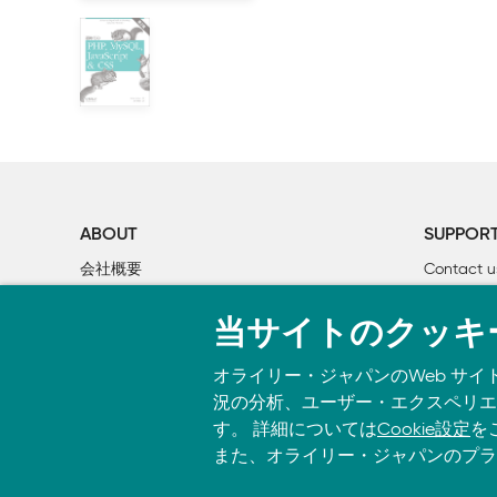
        1.5.1 アプリケーションの目標と対象ユーザー

        1.5.2 アプリケーションのプランニング

        1.5.3 アプリケーションのユーザーロール

        1.5.4 アプリケーションの機能、特徴のプランニ
    1.6  WordPressの限界とそれに基づくガイドライン

    1.7  Q&Aインターフェイスの構築

        1.7.1 必要なもの

        1.7.2 質問を作る

        1.7.3 回答のステータスを変更する

ABOUT
SUPPOR
        1.7.4 回答ステータスを保存する

会社概要
Contact u
        1.7.5 質問リストを生成する

個人情報について
Bookclub
    1.8  まとめ

当サイトのクッキ
O’Reilly Media
書籍注文
2章 ユーザーロール、権限、機能を実装する

オライリー・ジャパンのWeb サイ
    2.1  ユーザー管理の基礎

況の分析、ユーザー・エクスペリエン
        2.1.1 プラグインの準備

す。 詳細については
Cookie設定
を
    2.2  ユーザーロールの操作

また、オライリー・ジャパンのプラ
        2.2.1 アプリケーションのためにユーザーロール