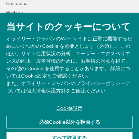
Contact us
Bookclub
書籍注文
当サイトのクッキーについて
DOWNLOAD THE O’REILLY APP
オライリー・ジャパンのWeb サイトは正常に機能するた
Take O’Reilly with you and learn anywhere, anytime on your
めにいくつかの Cookie を必要とします（必須）。 この
phone
and tablet.
ほか、サイト使用状況の分析、ユーザー・エクスペリエ
ンスの向上、広告宣伝のために、お客様の同意を得て、
その他の Cookie を使用することがあります。 詳細につ
いては
Cookie設定
をご確認ください。
また、オライリー・ジャパンのプライバシーポリシーに
ついては
個人情報保護方針
をご確認ください。
Cookie設定
© 2022, O’Reilly Japan, Inc. oreilly.co.jpに掲載されているすべて
必須Cookie以外を拒否する
のトレードマークおよび登録商標は、それぞれの所有者に帰属し
ます。
すべて許可する