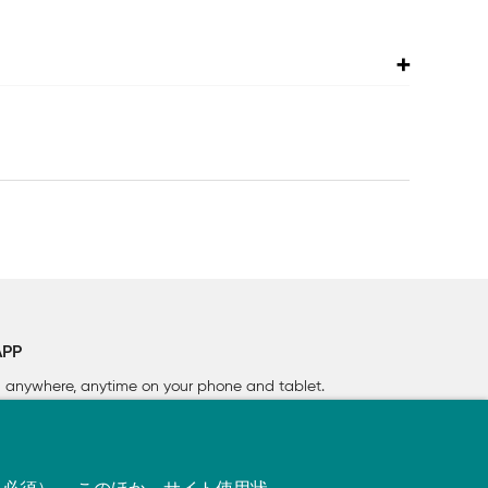
APP
rn anywhere, anytime on your phone
and tablet.