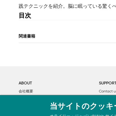
践テクニックを紹介。脳に眠っている驚く
目次
クレジット

はじめに

関連書籍
1章　記憶

	1. 忘れ物チェックリスト

	2. 数字形システム

	3. 記憶の宮殿

	4. 隅から隅まで

	5. メジャー記憶術

	6. ドミニクシステム

ABOUT
SUPPOR
	7. ようこそ「ホテルドミニク」へ

会社概要
Contact u
	8. ホテルドミニク概観プログラム

個人情報について
Bookclub
	9. ルイス・キャロルのメモリアテクニカ

当サイトのクッキ
O’Reilly Media
書籍注文
	10. 替え歌記憶術

	11. 情報をグループにまとめる（チャンキング）
