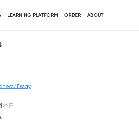
S
LEARNING PLATFORM
ORDER
ABOUT
s
siness/Essay
月25日
H