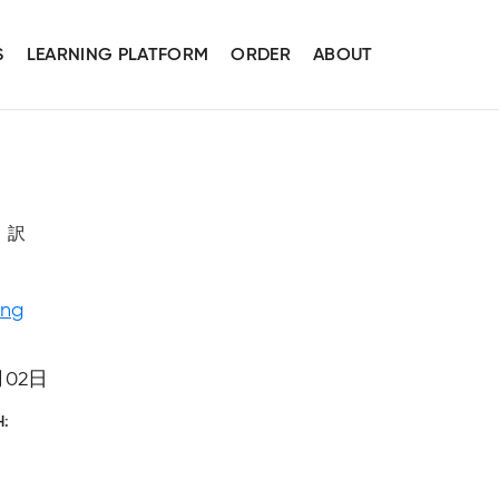
S
LEARNING PLATFORM
ORDER
ABOUT
聡 訳
ing
月02日
H