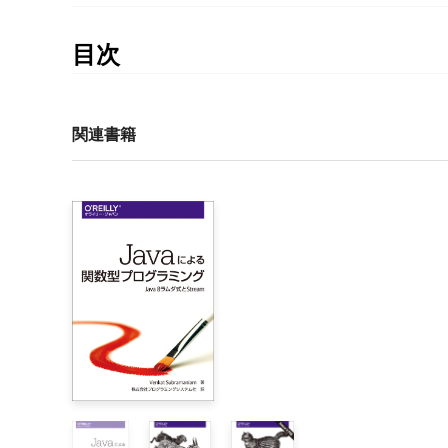
サンプルコード（原著）
サンプルコード（翻訳版）
目次
賞賛の声

序文

まえがき

関連書籍
第I部　ユニットテストの基礎

1章　初めてのJUnitテスト

    1.1　ユニットテストを作成する理由

    1.2　JUnitの基礎（テストを作成し、成功させる）

        1.2.1　プロジェクトの設定

        1.2.2　JUnitテストの構成要素

        1.2.3　JUnitの実行

    1.3　Arrange-Act-Assert

    1.4　テストは本当に行われているのか

    1.5　まとめ
