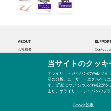
2章　JUnitの実践的な利用

    2.1　テスト対象を理解する（Profileクラス）

    2.2　どんなテストが可能か検討する

    2.3　1つ目のパスへのテスト

    2.4　2つ目のパスのテスト

    2.5　@Beforeメソッドを使った初期化

    2.6　残りの作業

ABOUT
SUPPOR
    2.7　まとめ

会社概要
Contact u
個人情報について
Bookclub
3章　さまざまなアサーション

当サイトのクッキ
O’Reilly Media
書籍注文
    3.1　JUnitでのアサーション

        3.1.1　assertTrue

オライリー・ジャパンのWeb サイ
        3.1.2　assertThat（何かと何かが等しいことを示
況の分析、ユーザー・エクスペリエン
        3.1.3　重要なHamcrestマッチャー

す。 詳細については
Cookie設定
を
        3.1.4　浮動小数点数の比較

また、オライリー・ジャパンのプラ
        3.1.5　アサーションの説明

    3.2　例外を扱う3つの考え方

Cookie設定
© 2026, O’Reilly Japan, Inc. oreilly.
        3.2.1　シンプルな方法（アノテーションの利用）