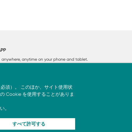
APP
rn anywhere, anytime on your phone
and tablet.
す（必須）。 このほか、サイト使用状
ookie を使用することがありま
い。
すべて許可する
ます。