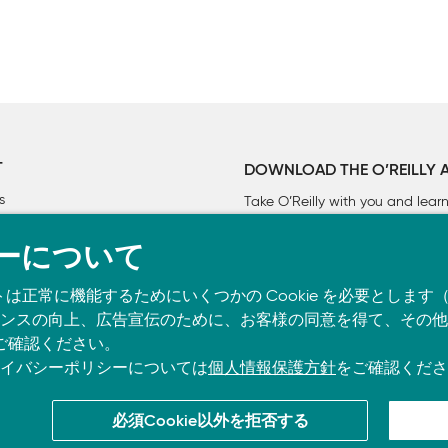
T
DOWNLOAD THE O’REILLY 
s
Take O’Reilly with you and lea
ーについて
トは正常に機能するためにいくつかの Cookie を必要としま
す）

スの向上、広告宣伝のために、お客様の同意を得て、その他の C
ご確認ください。
イバシーポリシーについては
個人情報保護方針
をご確認くださ
必須Cookie以外を拒否する
co.jpに掲載されているすべてのトレードマークおよび登録商標は、それぞれの所有者に帰属し

