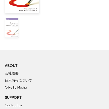
【誤】読込み
【正】読み込み
■p.28 下から5行目
【誤】（Bacic）
【正】（Basic）
■p.57 8行目
【誤】ハードコード
【正】ハードコーディング
ABOUT
■p.65 2行目
会社概要
【誤】ハードコード
【正】ハードコーディング
個人情報について
O’Reilly Media
■p.145 図5-4
【誤】Pooler
SUPPORT
【正】Poller
Contact us