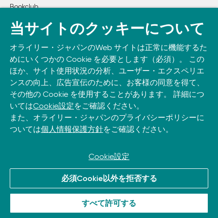
Bookclub
■p.145 2行目
書籍注文
【誤】待ち合せ
当サイトのクッキーについて
【正】待ち合わせ
DOWNLOAD THE O’REILLY APP
オライリー・ジャパンのWeb サイトは正常に機能するた
Take O’Reilly with you and learn anywhere, anytime on your
■p.147 図5-6
めにいくつかの Cookie を必要とします（必須）。 この
phone
and tablet.
【誤】Pooler
ほか、サイト使用状況の分析、ユーザー・エクスペリエ
【正】Poller
ンスの向上、広告宣伝のために、お客様の同意を得て、
その他の Cookie を使用することがあります。 詳細につ
■p.171 脚注
いては
Cookie設定
をご確認ください。
【誤】振舞う
また、オライリー・ジャパンのプライバシーポリシーに
【正】振る舞う
ついては
個人情報保護方針
をご確認ください。
■p.187 11行目
Cookie設定
【誤】組合せ
【正】組み合わせ
© 2026, O’Reilly Japan, Inc. oreilly.co.jpに掲載されているすべて
必須Cookie以外を拒否する
のトレードマークおよび登録商標は、それぞれの所有者に帰属し
■p.212 3行目
ます。
すべて許可する
【誤】後ほどで