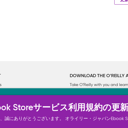
更
T
DOWNLOAD THE O’REILLY 
s
Take O’Reilly with you and lea
ーについて
n Ebook Storeサービス利用規約の更
トは正常に機能するためにいくつかの Cookie を必要としま
スの向上、広告宣伝のために、お客様の同意を得て、その他の C
誠にありがとうございます。 オライリー・ジャパンEbook S
ご確認ください。