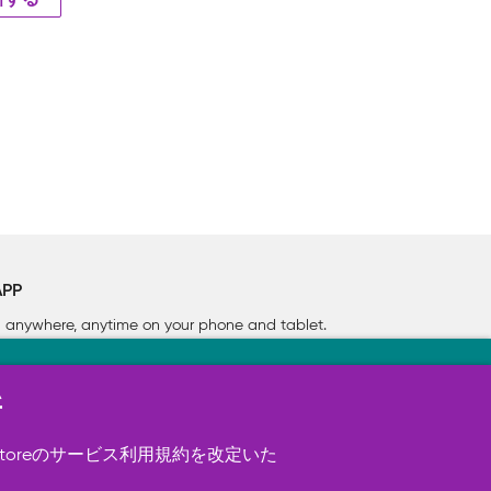
新する
APP
rn anywhere, anytime on your phone
and tablet.
新
す（必須）。 このほか、サイト使用状
ookie を使用することがありま
toreのサービス利用規約を改定いた