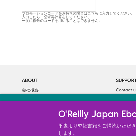
プロモーションコードをお持ちの場合はこちらに入力してください。
入力したら、必ず再計算をしてください。
一度に複数のコードを用いることはできません。
ABOUT
SUPPOR
会社概要
Contact u
個人情報について
Bookclub
当サイトのクッキ
O’Reilly Media
書籍注文
O'Reilly Japa
オライリー・ジャパンのWeb サイ
況の分析、ユーザー・エクスペリエン
平素より弊社書籍をご購読いただき、
す。 詳細については
します。
Cookie設定
を