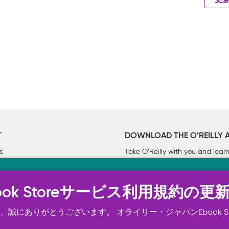
更
T
DOWNLOAD THE O’REILLY 
s
Take O’Reilly with you and lea
ーについて
n Ebook Storeサービス利用規約の更
トは正常に機能するためにいくつかの Cookie を必要としま
スの向上、広告宣伝のために、お客様の同意を得て、その他の C
誠にありがとうございます。 オライリー・ジャパンEbook S
ご確認ください。