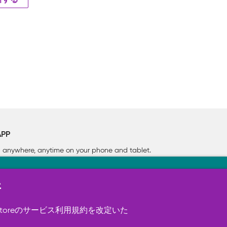
新する
APP
rn anywhere, anytime on your phone
and tablet.
新
す（必須）。 このほか、サイト使用状
ookie を使用することがありま
toreのサービス利用規約を改定いた