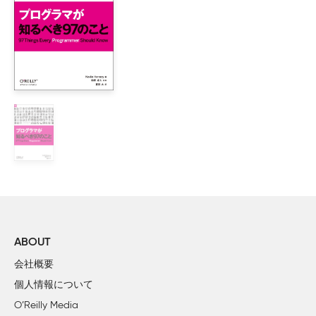
03　最大の問題は、たぶん技術的なことではない

    マーク・ラム

04　まずコミュニケーション、そのための明快さととリーダ
    マーク・リチャーズ

05　パフォーマンスの決め手はアーキテクチャー

    ランディ・スタッフォード

06　要求仕様の本当の意味を探れ

    アイナー・ランドル

07　立ち上がろう！

    ウディ・ダーハン

08　すべてのものは、かならずエラーを起こす

    マイケル・ナイガード

09　それは交渉だということに気付け

    マイケル・ナイガード

ABOUT
10　定量化を求めよ

会社概要
    キース・ブレイスウェイト

個人情報について
11　500行の仕様書より1行のコード

O’Reilly Media
    アリソン・ランダル
