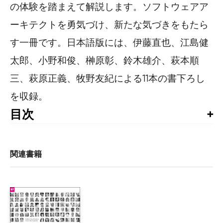
の体験を踏まえて解説します。ソフトウェアア
ーキテクトを勇気づけ、新たな気づきをもたら
す一冊です。日本語版には、伊藤直也、江島健
太郎、小野和俊、榊原彰、鈴木雄介、萩本順
三、萩原正義、牧野友紀による11本の書下ろし
を収録。
目次
目次

監修者まえがき

はじめに

関連書籍
01　システムの要件よりも履歴書の見栄えを優先させてはな
    ニティン・ボーワンカー

02　本質的な複雑さは単純に、付随的な複雑さは取り除け

    ニール・フォード
