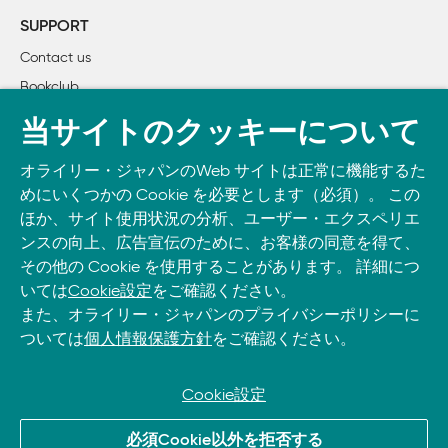
12　フリーサイズのソリューションを求めるな

SUPPORT
    ランディ・スタッフォード

Contact us
13　パフォーマンスの検討に早過ぎるということはない

Bookclub
    レベッカ・パーソンズ

14　アーキテクチャーとはバランスを取ること

書籍注文
当サイトのクッキーについて
    ランディ・スタッフォード

DOWNLOAD THE O’REILLY APP
15　犯罪的なコミットエンドランを防ぐには

オライリー・ジャパンのWeb サイトは正常に機能するた
Take O’Reilly with you and learn anywhere, anytime on your
    ニクラス・ニルソン

めにいくつかの Cookie を必要とします（必須）。 この
phone
and tablet.
16　選択肢を1つに絞らないための現実的な方法

ほか、サイト使用状況の分析、ユーザー・エクスペリエ
    キース・ブレイスウェイト

ンスの向上、広告宣伝のために、お客様の同意を得て、
その他の Cookie を使用することがあります。 詳細につ
17　ビジネスサイドに主導権を渡せ

いては
Cookie設定
をご確認ください。
    デーブ・ミュアヘッド

また、オライリー・ジャパンのプライバシーポリシーに
18　一般性より単純性、再利用よりもまず最初に使えること
ついては
個人情報保護方針
をご確認ください。
    ケブリン・ヘニー

19　アーキテクトは手を汚さなければならない

    ジョン・デービーズ

Cookie設定
20　継続的にインテグレーションを実行せよ

© 2026, O’Reilly Japan, Inc. oreilly.co.jpに掲載されているすべて
    デビッド・バートレット

必須Cookie以外を拒否する