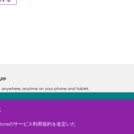
新する
APP
rn anywhere, anytime on your phone
and tablet.
新
す（必須）。 このほか、サイト使用状
ookie を使用することがありま
toreのサービス利用規約を改定いた