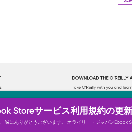
更
T
DOWNLOAD THE O’REILLY 
s
Take O’Reilly with you and lea
ーについて
n Ebook Storeサービス利用規約の更
トは正常に機能するためにいくつかの Cookie を必要としま
スの向上、広告宣伝のために、お客様の同意を得て、その他の C
誠にありがとうございます。 オライリー・ジャパンEbook S
ご確認ください。