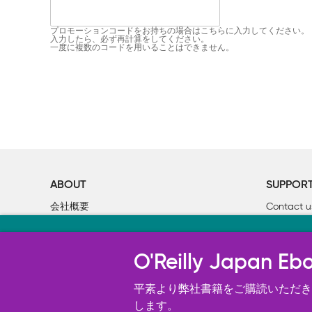
プロモーションコードをお持ちの場合はこちらに入力してください。
入力したら、必ず再計算をしてください。
一度に複数のコードを用いることはできません。
ABOUT
SUPPOR
会社概要
Contact u
個人情報について
Bookclub
当サイトのクッキ
O’Reilly Media
書籍注文
O'Reilly Japa
オライリー・ジャパンのWeb サイ
況の分析、ユーザー・エクスペリエン
平素より弊社書籍をご購読いただき、
す。 詳細については
します。
Cookie設定
を