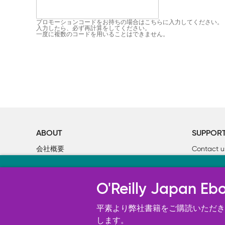
プロモーションコードをお持ちの場合はこちらに入力してください。
入力したら、必ず再計算をしてください。
一度に複数のコードを用いることはできません。
ABOUT
SUPPOR
会社概要
Contact u
個人情報について
Bookclub
当サイトのクッキ
O’Reilly Media
書籍注文
O'Reilly Japa
オライリー・ジャパンのWeb サイ
況の分析、ユーザー・エクスペリエン
平素より弊社書籍をご購読いただき、
す。 詳細については
します。
Cookie設定
を