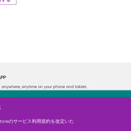
新する
APP
rn anywhere, anytime on your phone
and tablet.
新
す（必須）。 このほか、サイト使用状
ookie を使用することがありま
toreのサービス利用規約を改定いた