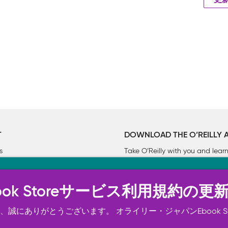
更
T
DOWNLOAD THE O’REILLY 
s
Take O’Reilly with you and lea
ーについて
n Ebook Storeサービス利用規約の更
トは正常に機能するためにいくつかの Cookie を必要としま
スの向上、広告宣伝のために、お客様の同意を得て、その他の C
誠にありがとうございます。 オライリー・ジャパンEbook S
ご確認ください。