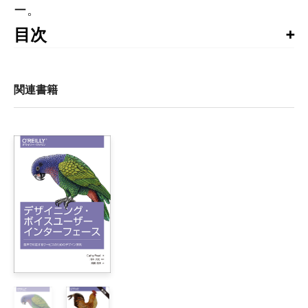
ー。
目次
第2版によせて

序章

関連書籍
1章　ユーザの行動

  目標達成の手段

  ユーザ調査の基礎

  ユーザの学習意欲

  パターンの解説

    安全な探検（Safe Exploration）

    即座の喜び（Instant Gratification）

    最小限での充足（Satisficing）

    途中での方針変更（Changes in Midstream）

    回答の先送り（Deferred Choices）

    少しずつの組み立て（Incremental Construction）

    習慣化（Habituation）
