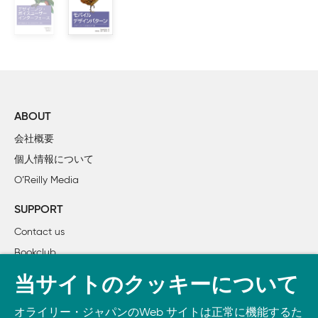
    小刻みな休止（Microbreaks）

    空間的な記憶（Spatial Memory）

    展望的な記憶（Prospective Memory）

    繰り返しの効率化（Streamlined Repetition）

    キーボードのみ（Keyboard Only）

    他者のアドバイス（OtherPeople's Advice）

    個人的レコメンデーション（Personal Recommendations）

ABOUT
会社概要
2章　コンテンツを整理する：情報アーキテクチャとアプリ
個人情報について
  情報アーキテクチャの全体像

O’Reilly Media
  パターンの解説

    フィーチャー/サーチ/ブラウズ（Feature, Search, and Browse
SUPPORT
    ニュースストリーム（News Stream）

Contact us
    画像管理ツール（Picture Manager）

Bookclub
    ダッシュボード（Dashboard）

    カンバスとパレット（Canvas Plus Palette）

書籍注文
当サイトのクッキーについて
    ウィザード（Wizard）

DOWNLOAD THE O’REILLY APP
    設定エディター（Settings Editor）

オライリー・ジャパンのWeb サイトは正常に機能するた