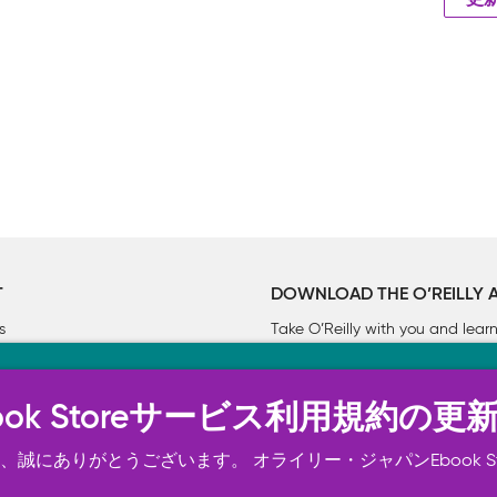
更
T
DOWNLOAD THE O’REILLY 
s
Take O’Reilly with you and lea
ーについて
n Ebook Storeサービス利用規約の更
トは正常に機能するためにいくつかの Cookie を必要としま
スの向上、広告宣伝のために、お客様の同意を得て、その他の C
誠にありがとうございます。 オライリー・ジャパンEbook S
ご確認ください。