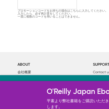
プロモーションコードをお持ちの場合はこちらに入力してください。
入力したら、必ず再計算をしてください。
一度に複数のコードを用いることはできません。
ABOUT
SUPPOR
会社概要
Contact u
個人情報について
Bookclub
当サイトのクッキ
O’Reilly Media
書籍注文
O'Reilly Japa
オライリー・ジャパンのWeb サイ
況の分析、ユーザー・エクスペリエン
平素より弊社書籍をご購読いただき、
す。 詳細については
します。
Cookie設定
を