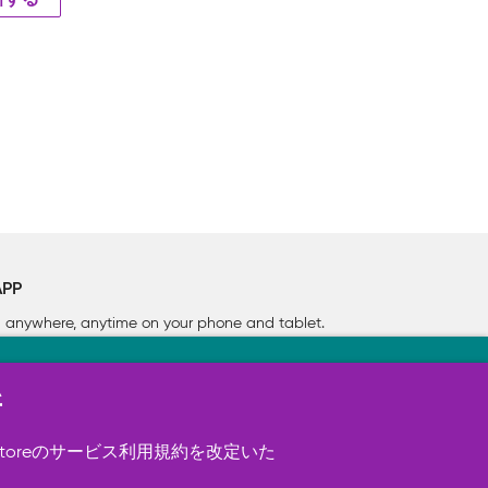
新する
APP
rn anywhere, anytime on your phone
and tablet.
新
す（必須）。 このほか、サイト使用状
ookie を使用することがありま
toreのサービス利用規約を改定いた