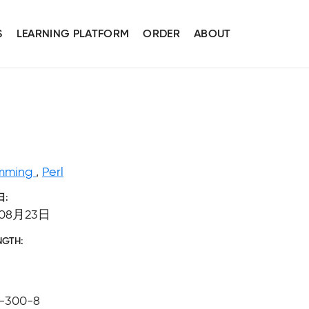
S
LEARNING PLATFORM
ORDER
ABOUT
amming
,
Perl
日
08月23日
NGTH
1-300-8