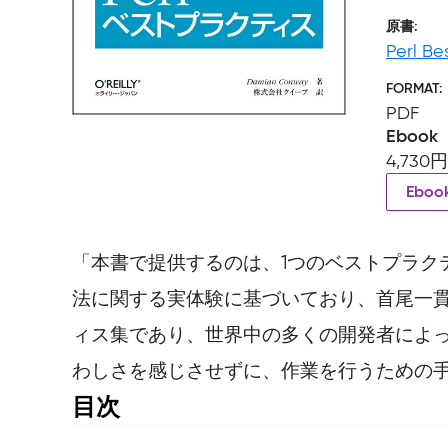
原書
Perl Be
FORMAT
PDF
Ebook
4,730
Ebo
「本書で提供するのは、1つのベストプラク
法に関する実体験に基づいており、首尾一
ィス集であり、世界中の多くの開発者によっ
わしさを感じさせずに、作業を行うための
目次
はじめに
