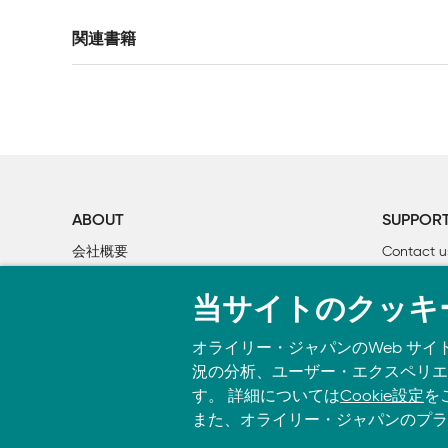
1章　ベストプラクティス

関連書籍
	1.1　3つの目標

		1.1.1　堅牢性

		1.1.2　効率性

		1.1.3　保守性

	1.2　本書について

	1.3　新しい習慣

ABOUT
SUPPOR
2章　コードのレイアウト

会社概要
Contact u
	2.1　かっこ

個人情報について
Bookclub
	2.2　キーワード

当サイトのクッキ
O’Reilly Media
書籍注文
	2.3　サブルーチンと変数

	2.4　組み込み関数

オライリー・ジャパンのWeb サイ
	2.5　キーとインデックス

況の分析、ユーザー・エクスペリエン
	2.6　演算子

す。 詳細については
Cookie設定
を
	2.7　セミコロン

また、オライリー・ジャパンのプラ
	2.8　コンマ
