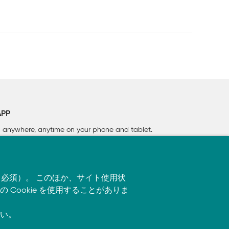
APP
rn anywhere, anytime on your phone
and tablet.
す（必須）。 このほか、サイト使用状
ookie を使用することがありま
い。