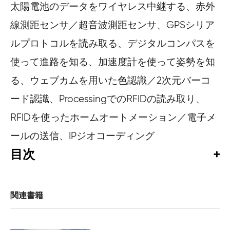
太陽電池のデータをワイヤレス中継する、赤外
線測距センサ／超音波測距センサ、GPSシリア
ルプロトコルを読み取る、デジタルコンパスを
使って進路を知る、加速度計を使って姿勢を知
る、ウェブカムを用いた色認識／2次元バーコ
ード認識、ProcessingでのRFIDの読み取り、
RFIDを使ったホームオートメーション／電子メ
ールの送信、IPジオコーディング
目次
はじめに

この本の対象読者

この本を読むために必要な知識

関連書籍
この本の内容

部品の購入
