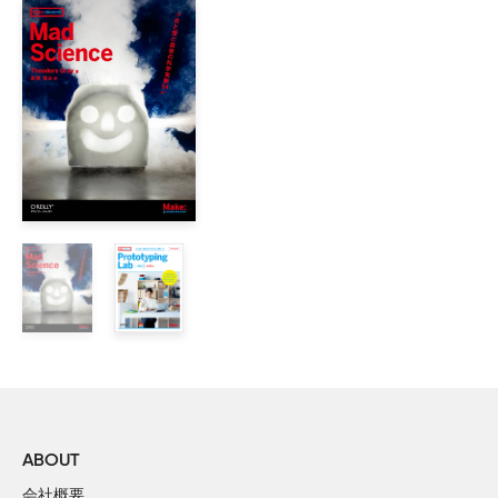
サンプルコードの利用

回路例の利用

謝辞

1章　ツールについて

    始まりは、あなたの触れるもの

    パルスについて

    いろいろな形の大きさとコンピュータ

    よい習慣

    ツール

    コマンドラインの使い方

    終わりは、あなたの触れるもの

2章　単純なネットワーク

    合意のレイヤ

    低いレイヤでの確認

    アプリケーションレイヤの実例

ABOUT
    　Project 1：モンスキーポン

会社概要