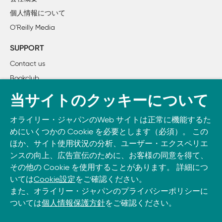
    フロー制御

個人情報について
    　Project 2：無線モンスキーポン

O’Reilly Media
    　Project 3：Bluetoothのネゴシエーション

    まとめ

SUPPORT
Contact us
3章　より複雑なネットワーク

Bookclub
    ネットワークのマップとアドレス

    クライアント、サーバ、そしてメッセージプロトコル

書籍注文
当サイトのクッキーについて
    　Project 4：ネットワークに接続された猫

DOWNLOAD THE O’REILLY APP
    まとめ

オライリー・ジャパンのWeb サイトは正常に機能するた
Take O’Reilly with you and learn anywhere, anytime on your
めにいくつかの Cookie を必要とします（必須）。 この
phone
and tablet.
4章  ママ見て、コンピュータがないよ！

ほか、サイト使用状況の分析、ユーザー・エクスペリエ
    マイクロコントローラをインターネットに接続する

ンスの向上、広告宣伝のために、お客様の同意を得て、
その他の Cookie を使用することがあります。 詳細につ
    ネットワークモジュールとは

いては
Cookie設定
をご確認ください。
    　Project 5：ハロー、インターネット

また、オライリー・ジャパンのプライバシーポリシーに
    組み込みネットワーククライアント

ついては
個人情報保護方針
をご確認ください。
    　Project 6：ネットワーク大気清浄度計

    シリアル-Ethernet変換モジュールのプログラミングと
