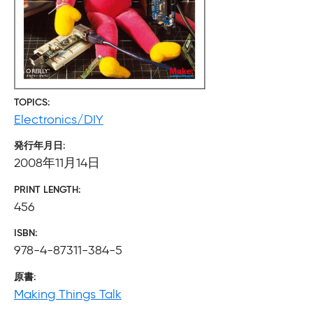
TOPICS
Electronics/DIY
発行年月日
2008年11月14日
PRINT LENGTH
456
ISBN
978-4-87311-384-5
原書
Making Things Talk