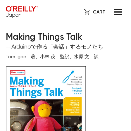
CART
Making Things Talk
―Arduinoで作る「会話」するモノたち
Tom Igoe 著、小林 茂 監訳、水原 文 訳