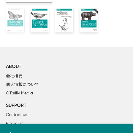
2章　アイソモーフィックJavaScriptのスペクトル

    2.1　ビューの共有

        2.1.1　テンプレートの共有

        2.1.2　ビューのロジックの共有

    2.2　ルーティングの共有

    2.3　モデルの共有

    2.4　まとめ

ABOUT
3章　アイソモーフィックJavaScriptのカテゴリー

会社概要
    3.1　環境に依存しないコード

個人情報について
    3.2　それぞれの環境にシムが用意されたコード

O’Reilly Media
    3.3　まとめ

SUPPORT
4章　サーバー側での描画を超えて

Contact us
    4.1　リアルタイムWebアプリケーション

Bookclub
        4.1.1　アイソモーフィックなAPI

        4.1.2　双方向のデータの同期

書籍注文