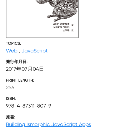
TOPICS
Web
,
JavaScript
発行年月日
2017年07月04日
PRINT LENGTH
256
ISBN
978-4-87311-807-9
原書
Building Ismorphic JavaScript Apps