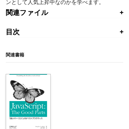
ンとして人気上昇中なのかを学べます。
関連ファイル
サンプルコード
目次
賞賛の声

まえがき

関連書籍
第Ⅰ部　イントロダクションと基本的な概念

1章　アイソモーフィックJavaScriptが求められる理由

    1.1　アイソモーフィックJavaScriptの定義

    1.2　Webアプリケーションのアーキテクチャーの評価

        1.2.1　変化を求める風潮

        1.2.2　エンジニアとしての懸念

        1.2.3　利用可能なアーキテクチャー

    1.3　アイソモーフィックさが必要ない場合

    1.4　まとめ
