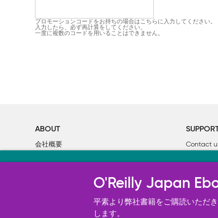
プロモーションコードをお持ちの場合はこちらに入力してください。
入力したら、必ず再計算をしてください。
一度に複数のコードを用いることはできません。
ABOUT
SUPPOR
会社概要
Contact u
個人情報について
Bookclub
当サイトのクッキ
O’Reilly Media
書籍注文
O'Reilly Japa
オライリー・ジャパンのWeb サイ
況の分析、ユーザー・エクスペリエン
平素より弊社書籍をご購読いただき、
す。 詳細については
します。
Cookie設定
を