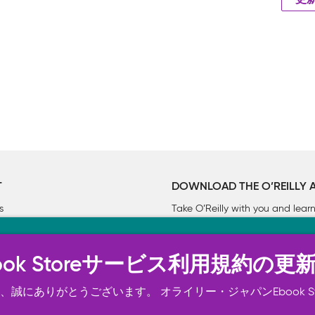
更
T
DOWNLOAD THE O’REILLY 
s
Take O’Reilly with you and lea
ーについて
n Ebook Storeサービス利用規約の更
トは正常に機能するためにいくつかの Cookie を必要としま
スの向上、広告宣伝のために、お客様の同意を得て、その他の C
誠にありがとうございます。 オライリー・ジャパンEbook S
ご確認ください。