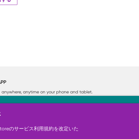
新する
APP
rn anywhere, anytime on your phone
and tablet.
新
す（必須）。 このほか、サイト使用状
ookie を使用することがありま
toreのサービス利用規約を改定いた