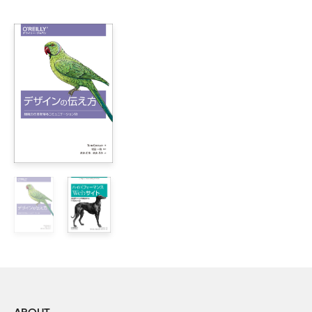
1章　サイトパフォーマンスはユーザエクスペリエンス

    1.1　ブランドに与える影響

        1.1.1　ユーザの再訪問

        1.1.2　検索エンジンの順位

    1.2　モバイルユーザへの影響

        1.2.1　モバイルネットワーク

        1.2.2　モバイルの利用形態

        1.2.3　モバイルハードウェア

    1.3　デザイナーがパフォーマンスに及ぼす影響

2章　表示速度の基礎

    2.1　ブラウザがコンテンツを表示する方法

        2.1.1　リクエスト

        2.1.2　コネクション

    2.2　ページ容量

    2.3　ユーザ体感速度

        2.3.1　クリティカルレンダリングパス
