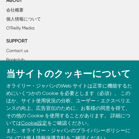
ABOUT
        2.3.2　ジャンク

会社概要
    2.4　表示速度に影響するその他の要因

個人情報について
        2.4.1　地理的要因

O’Reilly Media
        2.4.2　ネットワーク

        2.4.3　ブラウザ

SUPPORT
Contact us
3章　画像の最適化

Bookclub
    3.1　画像形式の選択

        3.1.1　JPEG

書籍注文
当サイトのクッキーについて
        3.1.2　GIF

DOWNLOAD THE O’REILLY APP
        3.1.3　PNG

オライリー・ジャパンのWeb サイトは正常に機能するた
Take O’Reilly with you and learn anywhere, anytime on your
        3.1.4　画像圧縮

めにいくつかの Cookie を必要とします（必須）。 この
phone
and tablet.
    3.2　画像リクエストの置き換え

ほか、サイト使用状況の分析、ユーザー・エクスペリエ
        3.2.1　スプライト

ンスの向上、広告宣伝のために、お客様の同意を得て、
その他の Cookie を使用することがあります。 詳細につ
        3.2.2　CSS3

いては
Cookie設定
をご確認ください。
        3.2.3　データURIとBase64エンコード

また、オライリー・ジャパンのプライバシーポリシーに
        3.2.4　SVG

ついては
個人情報保護方針
をご確認ください。
    3.3　画像に関する計画と反復作業
