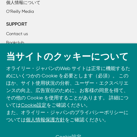
個人情報について
    2.1　船頭多くして船山に登る

O’Reilly Media
    2.2　全員がデザイナー！

    2.3　そのインタフェースはあなたのインタフェース

SUPPORT
    2.4　議論百出で悲惨な結果に

Contact us
        2.4.1　CEOボタン

Bookclub
        2.4.2　トップページ症候群

    2.5　コミュニケーションが大切

書籍注文
当サイトのクッキーについて
        2.5.1　言葉の威力

DOWNLOAD THE O’REILLY APP
        2.5.2　コミュニケーションの上手な人が勝つ

オライリー・ジャパンのWeb サイトは正常に機能するた
Take O’Reilly with you and learn anywhere, anytime on your
    2.6　「自分の意図を明確かつ有効に伝える能力」こそが
めにいくつかの Cookie を必要とします（必須）。 この
phone
and tablet.
        2.6.1　最良のアイデアが勝つとは限らない

ほか、サイト使用状況の分析、ユーザー・エクスペリエ
    2.7　卓越したデザイナーになるには

ンスの向上、広告宣伝のために、お客様の同意を得て、
その他の Cookie を使用することがあります。 詳細につ
        2.7.1　プロセスではなく製品（プロダクト）に焦点を
いては
Cookie設定
をご確認ください。
        2.7.2　必須の3要件

また、オライリー・ジャパンのプライバシーポリシーに
        2.7.3　問題を解決する

ついては
個人情報保護方針
をご確認ください。
        2.7.4　ユーザーにとって使い勝手がよい

        2.7.5　全員の支持を得ている

        2.7.6　実現する

Cookie設定