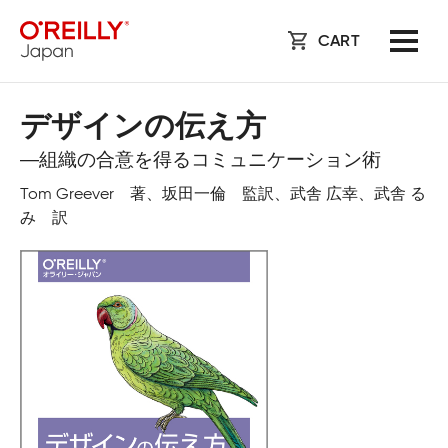
CART
デザインの伝え方
―組織の合意を得るコミュニケーション術
Tom Greever 著、坂田一倫 監訳、武舎 広幸、武舎 る
み 訳