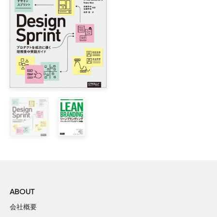
        1.2.2　UXは新しい役割を担う

        1.2.3　UXは新しいチームで作られる

        1.2.4　UXは新たなチャレンジ

    1.3　デザインは主観的なもの？

    1.4　ビジネスでは批評だけでは終わらない

    1.5　エゴと直感

    1.6　製品とデザインの関係の変化

        1.6.1　デザイナーに対する見方が変わった

        1.6.2　ウェブが変わった

        1.6.3　ビジネスが変わった

    1.7　デジタルな体験が実体験

        1.7.1　ソーシャルメディアがデジタル製品の見方を変え
        1.7.2　政治がデジタル製品の見方を変えた

        1.7.3　パーソナル機器が人々の認識を変えた

        1.7.4　Uberの物語

        1.7.5　デザインに関して多くの人が意見をもつ理由

ABOUT
会社概要
2章　偉大なデザイナーは偉大なコミュニケーター
