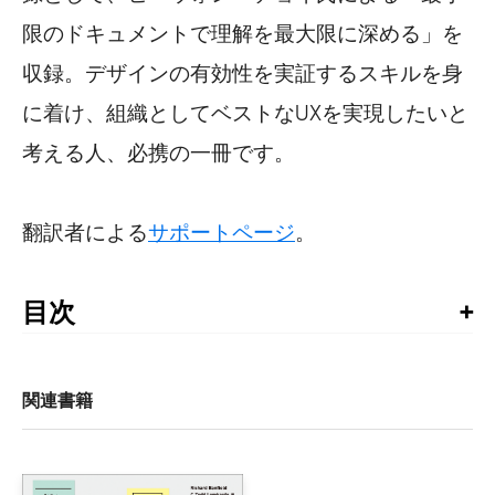
限のドキュメントで理解を最大限に深める」を
収録。デザインの有効性を実証するスキルを身
に着け、組織としてベストなUXを実現したいと
考える人、必携の一冊です。
翻訳者による
サポートページ
。
目次
まえがき

1章　デザインの役割の変化

関連書籍
    1.1　私とデザインとの関わり

    1.2　UXは発展途上

        1.2.1　UXは新しい言葉
