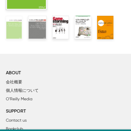
    2.5 コンテキストインタビューの限界

3章 ペルソナ

    3.1 ペルソナのもつ危険性

    3.2 ペルソナの作成

    3.3 ペルソナの活用

    3.4 ペルソナはユーザーリサーチの代わりにはならない

4章 活動中心のデザイン

ABOUT
5章 付随資料の作成

会社概要
    5.1 マニュアル

個人情報について
    5.2 ブログ投稿

O’Reilly Media
    5.3 スクリーンキャスト

    5.4 プレスリリース

SUPPORT
    5.5 「何ができるか」を語る

Contact us
Bookclub
6章 文章のユーザビリティ
