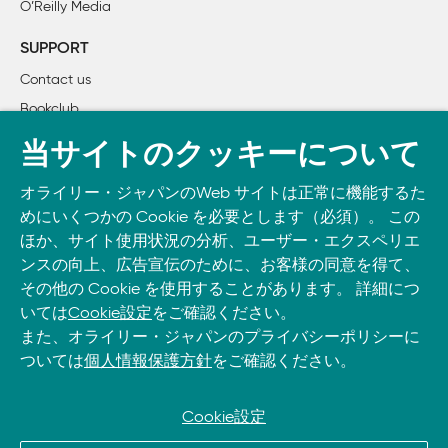
O’Reilly Media
	1.7　IPv6の現状とベンダーのサポート

	1.8　参考文献

SUPPORT
		1.8.1　RFC

Contact us
Bookclub
2章　IPv6プロトコル

	2.1　ヘッダ構造

書籍注文
当サイトのクッキーについて
	2.2　IPv6ヘッダの各フィールド

DOWNLOAD THE O’REILLY APP
		2.2.1　バージョン

オライリー・ジャパンのWeb サイトは正常に機能するた
Take O’Reilly with you and learn anywhere, anytime on your
		2.2.2　トラフィッククラス

めにいくつかの Cookie を必要とします（必須）。 この
phone
and tablet.
		2.2.3　フローラべル

ほか、サイト使用状況の分析、ユーザー・エクスペリエ
		2.2.4　ペイロード長

ンスの向上、広告宣伝のために、お客様の同意を得て、
その他の Cookie を使用することがあります。 詳細につ
		2.2.5　次ヘッダ

いては
Cookie設定
をご確認ください。
		2.2.6　ホップ制限

また、オライリー・ジャパンのプライバシーポリシーに
		2.2.7　送信元アドレス

ついては
個人情報保護方針
をご確認ください。
		2.2.8　宛先アドレス

	2.3　拡張ヘッダ

		2.3.1　ホップバイホップオプションヘッダ

Cookie設定
		2.3.2　経路制御ヘッダ
