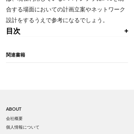
合する場面においての計画立案やネットワーク
設計をするうえで参考になるでしょう。
目次
監訳者まえがき

まえがき

関連書籍
1章　IPv6とは何か

	1.1　IPv6に至るまでの経緯

	1.2　IPv6の機能

	1.3　IPv6は本当に必要なのか

	1.4　よくある思い違い

	1.5　IPv6にはいつ移行すべきか

	1.6　世界のIPv6状況

ABOUT
		1.6.1　アジア

会社概要
		1.6.2　ヨーロッパ

個人情報について
		1.6.3　合衆国
