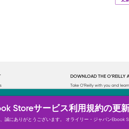
更
T
DOWNLOAD THE O’REILLY 
s
Take O’Reilly with you and lea
ーについて
n Ebook Storeサービス利用規約の更
トは正常に機能するためにいくつかの Cookie を必要としま
スの向上、広告宣伝のために、お客様の同意を得て、その他の C
誠にありがとうございます。 オライリー・ジャパンEbook S
ご確認ください。