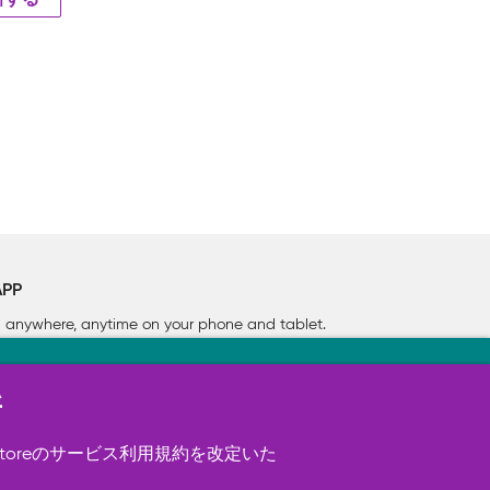
新する
APP
rn anywhere, anytime on your phone
and tablet.
新
す（必須）。 このほか、サイト使用状
ookie を使用することがありま
toreのサービス利用規約を改定いた