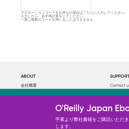
プロモーションコードをお持ちの場合はこちらに入力してください。
入力したら、必ず再計算をしてください。
一度に複数のコードを用いることはできません。
ABOUT
SUPPOR
会社概要
Contact u
個人情報について
Bookclub
当サイトのクッキ
O’Reilly Media
書籍注文
O'Reilly Japa
オライリー・ジャパンのWeb サイ
況の分析、ユーザー・エクスペリエン
平素より弊社書籍をご購読いただき、
す。 詳細については
します。
Cookie設定
を