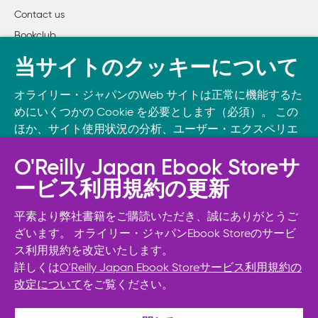
Contact us
Bookclub
書籍注文
当サイトのクッキーについて
DOWNLOAD THE O’REILLY APP
オライリー・ジャパンのWeb サイトは正常に機能するた
Take O’Reilly with you and learn anywhere, anytime on your
めにいくつかの Cookie を必要とします（必須）。 この
phone
and tablet.
ほか、サイト使用状況の分析、ユーザー・エクスペリエ
ンスの向上、広告宣伝のために、お客様の同意を得て、
その他の Cookie を使用することがあります。 詳細につ
O'Reilly Japan Ebook Storeサ
いては
Cookie設定
をご確認ください。
ービス利用規約の更新
また、オライリー・ジャパンのプライバシーポリシーに
ついては
個人情報保護方針
をご確認ください。
平素より弊社書籍をご購読いただき、誠にありがとうご
ざいます。 オライリー・ジャパンEbook Storeのサービ
ス利用規約を改定いたします。
Cookie設定
詳しくは
O'Reilly Japan Ebook Storeサービス利用規約の
改定について
をご覧ください。
© 2026, O’Reilly Japan, Inc. oreilly.co.jpに掲載されているすべて
必須Cookie以外を拒否する
のトレードマークおよび登録商標は、それぞれの所有者に帰属し
ます。