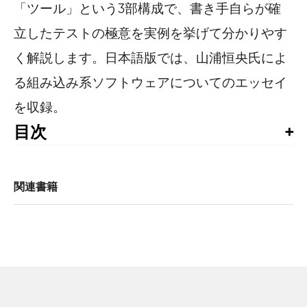
「ツール」という3部構成で、書き手自らが確
立したテストの極意を実例を挙げて分かりやす
く解説します。日本語版では、山浦恒央氏によ
る組み込み系ソフトウェアについてのエッセイ
を収録。
目次
監訳者まえがき

はじめに

関連書籍
第1部　ビューティフルテスター

1章　テスターはお役に立っていますか？

リンダ・ウィルキンソン（Linda Wilkinson）

2章　ビューティフルテスティングは、ステークホルダーを満