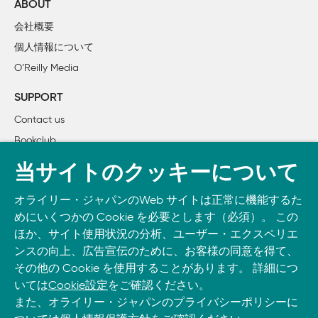
レックス・ブラック（Rex Black）

ABOUT
    誰に対するテストなのか？

会社概要
    何がステークホルダーを満足させるのか？

個人情報について
    外面的な美しさとは？

O’Reilly Media
    内面的な美しさとは？

    結論

SUPPORT
Contact us
3章　オープンソースQAコミュニティの構築

Bookclub
マーチン・シュレーダー（Martin Schrder）

クリント・タルバート（Clint Talbert）

書籍注文
当サイトのクッキーについて
    コミュニケーション

DOWNLOAD THE O’REILLY APP
    ボランティア

オライリー・ジャパンのWeb サイトは正常に機能するた
Take O’Reilly with you and learn anywhere, anytime on your
    調整（コーディネーション）

めにいくつかの Cookie を必要とします（必須）。 この
phone
and tablet.
    イベント

ほか、サイト使用状況の分析、ユーザー・エクスペリエ
    結論

ンスの向上、広告宣伝のために、お客様の同意を得て、
その他の Cookie を使用することがあります。 詳細につ
いては
Cookie設定
をご確認ください。
4章　コラボレーションこそビューティフルな性能テストの要
また、オライリー・ジャパンのプライバシーポリシーに
スコット・バーバー（Scott Barber）
