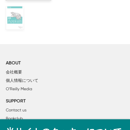
        1.6.2　第2段階――ナイトリービルド

        1.6.3　第3段階――ナイトリービルドと基本的な自動化
        1.6.4　第4段階――メトリクスの導入

        1.6.5　第5段階――テストへのさらなる真剣な取り組み

        1.6.6　第6段階――自動受け入れテストと、さらな
        1.6.7　第7段階――継続的デプロイメント

    1.7　この後の行き先は？

2章　Jenkins、はじめの一歩

ABOUT
    2.1　はじめに

会社概要
    2.2　環境の準備

個人情報について
        2.2.1　Javaのインストール

O’Reilly Media
        2.2.2　Gitのインストール

        2.2.3　GitHubアカウントのセットアップ

SUPPORT
        2.2.4　SSH鍵の設定

Contact us
        2.2.5　サンプルリポジトリのフォーク

Bookclub
    2.3　Jenkinsの起動

    2.4　ツール群の設定

書籍注文