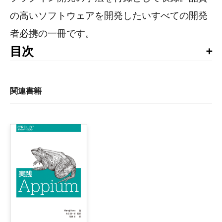
の高いソフトウェアを開発したいすべての開発
者必携の一冊です。
目次
目次

日本語版に寄せて

訳者まえがき

関連書籍
はじめに

1章　Jenkinsの紹介

    1.1　はじめに

    1.2　継続的インテグレーションの基礎

    1.3　Jenkinsの紹介（旧名Hudson）

    1.4　HudsonからJenkinsへ――その略史

    1.5　JenkinsとHudsonのどちらを使うべきか？

    1.6　自分の組織への継続的インテグレーションの導入

        1.6.1　第1段階――ビルドサーバーがない
