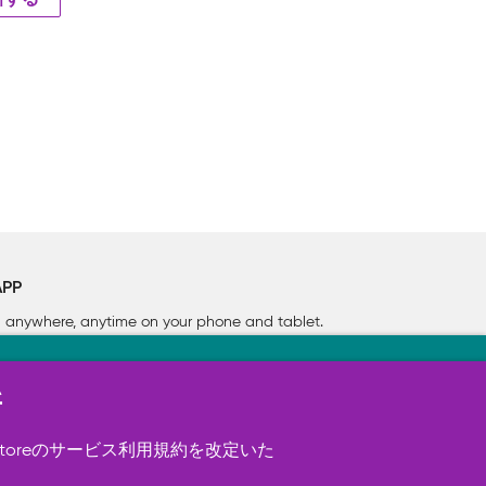
新する
APP
rn anywhere, anytime on your phone
and tablet.
新
す（必須）。 このほか、サイト使用状
ookie を使用することがありま
toreのサービス利用規約を改定いた