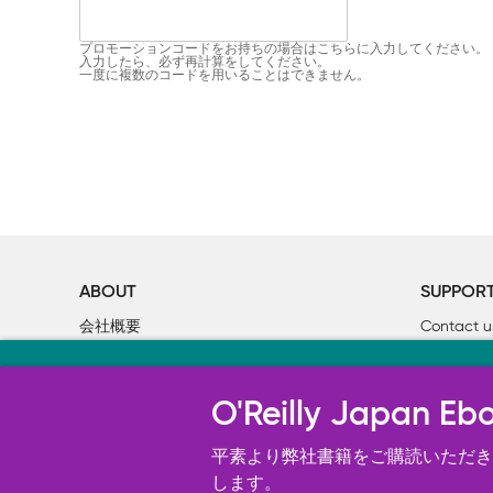
プロモーションコードをお持ちの場合はこちらに入力してください。
入力したら、必ず再計算をしてください。
一度に複数のコードを用いることはできません。
ABOUT
SUPPOR
会社概要
Contact u
個人情報について
Bookclub
当サイトのクッキ
O’Reilly Media
書籍注文
O'Reilly Japa
オライリー・ジャパンのWeb サイ
況の分析、ユーザー・エクスペリエン
平素より弊社書籍をご購読いただき、
す。 詳細については
します。
Cookie設定
を