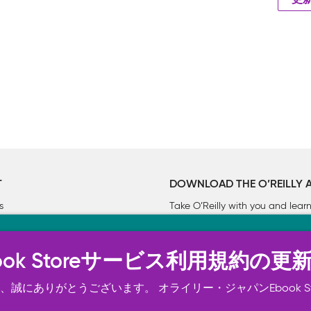
更
T
DOWNLOAD THE O’REILLY 
s
Take O’Reilly with you and lea
ーについて
n Ebook Storeサービス利用規約の更
トは正常に機能するためにいくつかの Cookie を必要としま
スの向上、広告宣伝のために、お客様の同意を得て、その他の C
誠にありがとうございます。 オライリー・ジャパンEbook S
ご確認ください。