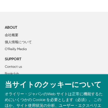
	2.　詳細なアクセス制御のためにパスワードファイルを編集する

	3.　1秒以内にすべてのアクセスを拒否する

	4.　PAMによる認証のカスタマイズ

	5.　WindowsドメインコントローラでLinuxユーザを認証する

	6.　LDAPによってログインを一元管理する

ABOUT
	7.　Kerberosによるシステムの安全確保

会社概要
	8.　NISを使って恋人のNFSを認証する

個人情報について
	9.　NISとLDAPデータの同期

O’Reilly Media
2章　リモートによるGUI接続

SUPPORT
	10.　VNCを使ってシステムにリモートアクセスする

Contact us
	11.　Web経由によるVNCサーバへのアクセス

Bookclub
	12.　SSH経由による安全なVNC

	13.　オンデマンドによるVNCサーバの起動

書籍注文
当サイトのクッキーについて
	14.　デスクトップをダイエットしてシンクライアントにする

DOWNLOAD THE O’REILLY APP
	15.　ネットワーク経由でWindowsを実行する

オライリー・ジャパンのWeb サイトは正常に機能するた
Take O’Reilly with you and learn anywhere, anytime on your
	16.　FreeNXとの軽量でセキュアなX接続

めにいくつかの Cookie を必要とします（必須）。 この
phone
and tablet.
	17.　FreeNXによる安全なVNC接続

ほか、サイト使用状況の分析、ユーザー・エクスペリエ