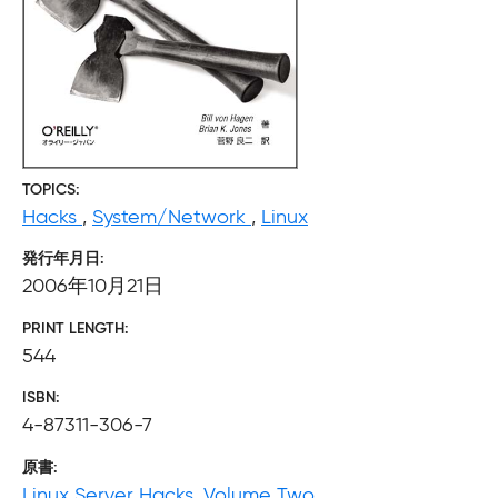
TOPICS
Hacks
,
System/Network
,
Linux
発行年月日
2006年10月21日
PRINT LENGTH
544
ISBN
4-87311-306-7
原書
Linux Server Hacks, Volume Two