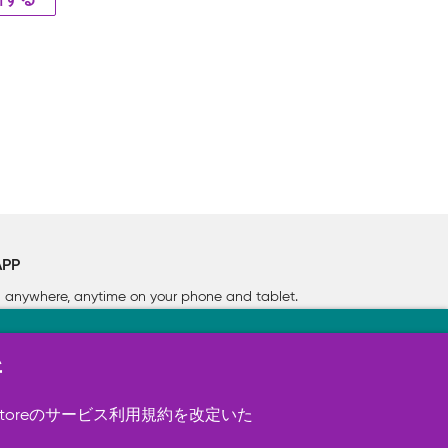
新する
APP
rn anywhere, anytime on your phone
and tablet.
新
す（必須）。 このほか、サイト使用状
ookie を使用することがありま
toreのサービス利用規約を改定いた