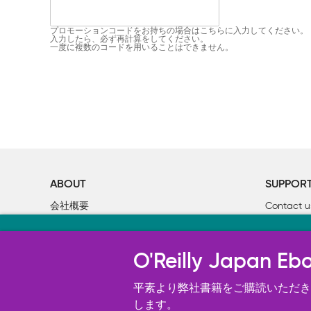
プロモーションコードをお持ちの場合はこちらに入力してください。
入力したら、必ず再計算をしてください。
一度に複数のコードを用いることはできません。
ABOUT
SUPPOR
会社概要
Contact u
個人情報について
Bookclub
当サイトのクッキ
O’Reilly Media
書籍注文
O'Reilly Japa
オライリー・ジャパンのWeb サイ
況の分析、ユーザー・エクスペリエン
平素より弊社書籍をご購読いただき、
す。 詳細については
します。
Cookie設定
を