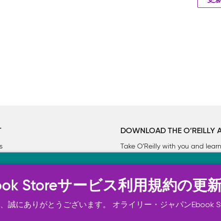
更
T
DOWNLOAD THE O’REILLY 
s
Take O’Reilly with you and lea
ーについて
n Ebook Storeサービス利用規約の更
トは正常に機能するためにいくつかの Cookie を必要としま
スの向上、広告宣伝のために、お客様の同意を得て、その他の C
誠にありがとうございます。 オライリー・ジャパンEbook S
ご確認ください。