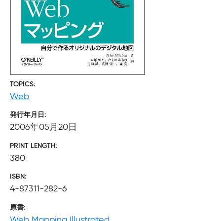
TOPICS
Web
発行年月日
2006年05月20日
PRINT LENGTH
380
ISBN
4-87311-282-6
原書
Web Mapping Illustrated