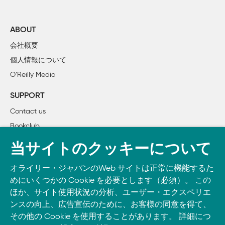
はじめに		ix

1章	デジタルマッピングの手引き

ABOUT
	1.1	デジタルマップが持つ力

会社概要
	1.2	マップ制作の難しさ

個人情報について
		1.2.1	個人の作るマップ

O’Reilly Media
		1.2.2	技術上の障壁

	1.3	Webマッピングの種類

SUPPORT
		1.3.1	Webマップユーザ

Contact us
		1.3.2	Webマッピングコンポーネントを使ったWebサイト

Bookclub
書籍注文
2章	デジタルマッピングの作業とツール

当サイトのクッキーについて
	2.1	一般的なマッピング作業

DOWNLOAD THE O’REILLY APP
	2.2	一般的な落とし穴、行き詰まり、苛立ち

オライリー・ジャパンのWeb サイトは正常に機能するた
Take O’Reilly with you and learn anywhere, anytime on your
		2.2.1	良好なソースデータの入手

めにいくつかの Cookie を必要とします（必須）。 この
phone
and tablet.
ほか、サイト使用状況の分析、ユーザー・エクスペリエ
		2.2.2	デジタルツールへの依存

ンスの向上、広告宣伝のために、お客様の同意を得て、
		2.2.3	データフォーマットの理解

その他の Cookie を使用することがあります。 詳細につ
		2.2.4	正しいツールの使用
