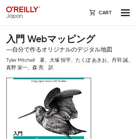
CART
入門 Webマッピング
―自分で作るオリジナルのデジタル地図
Tyler Mitchell 著、大塚 恒平、たくぼ あきお、丹羽 誠、
真野 栄一、森 亮 訳