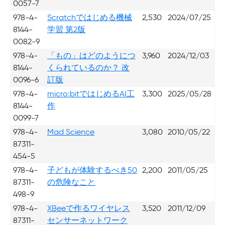
0057-7
978-4-
Scratchではじめる機械
2,530
2024/07/25
8144-
学習 第2版
0082-9
978-4-
「もの」はどのようにつ
3,960
2024/12/03
8144-
くられているのか？ 改
0096-6
訂版
978-4-
micro:bitではじめるAI工
3,300
2025/05/28
8144-
作
0099-7
978-4-
Mad Science
3,080
2010/05/22
87311-
454-5
978-4-
子どもが体験するべき50
2,200
2011/05/25
87311-
の危険なこと
498-9
978-4-
XBeeで作るワイヤレス
3,520
2011/12/09
87311-
センサーネットワーク