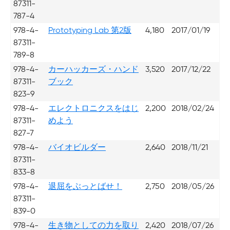
87311-
787-4
978-4-
Prototyping Lab 第2版
4,180
2017/01/19
87311-
789-8
978-4-
カーハッカーズ・ハンド
3,520
2017/12/22
87311-
ブック
823-9
978-4-
エレクトロニクスをはじ
2,200
2018/02/24
87311-
めよう
827-7
978-4-
バイオビルダー
2,640
2018/11/21
87311-
833-8
978-4-
退屈をぶっとばせ！
2,750
2018/05/26
87311-
839-0
978-4-
生き物としての力を取り
2,420
2018/07/26