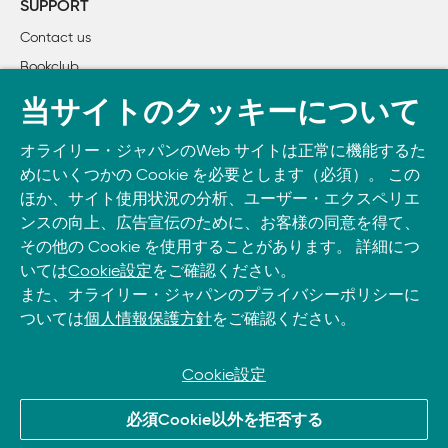
SUPPORT
Contact us
Bookclub
書籍注文
当サイトのクッキーについて
DOWNLOAD THE O’REILLY APP
オライリー・ジャパンのWeb サイトは正常に機能するた
Take O’Reilly with you and learn anywhere, anytime on your
めにいくつかの Cookie を必要とします（必須）。 この
phone
and tablet.
ほか、サイト使用状況の分析、ユーザー・エクスペリエ
ンスの向上、広告宣伝のために、お客様の同意を得て、
その他の Cookie を使用することがあります。 詳細につ
いては
Cookie設定
をご確認ください。
また、オライリー・ジャパンのプライバシーポリシーに
ついては
個人情報保護方針
をご確認ください。
Cookie設定
© 2022, O’Reilly Japan, Inc. oreilly.co.jpに掲載されているすべて
必須Cookie以外を拒否する
のトレードマークおよび登録商標は、それぞれの所有者に帰属し