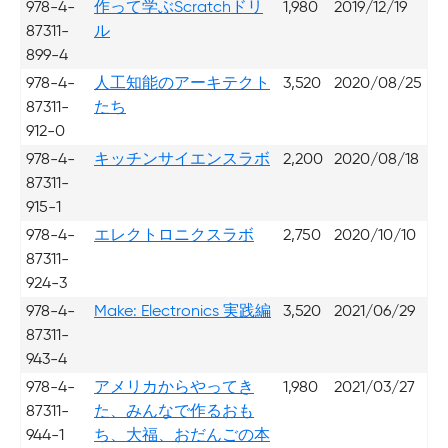
978-4-
作って学ぶScratchドリ
1,980
2019/12/19
87311-
ル
899-4
978-4-
人工知能のアーキテクト
3,520
2020/08/25
87311-
たち
912-0
978-4-
キッチンサイエンスラボ
2,200
2020/08/18
87311-
915-1
978-4-
エレクトロニクスラボ
2,750
2020/10/10
87311-
924-3
978-4-
Make: Electronics 実践編
3,520
2021/06/29
87311-
943-4
978-4-
アメリカからやってき
1,980
2021/03/27
87311-
た、みんなで作るおも
944-1
ち、大福、おだんごの本