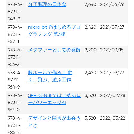
978-4-
分子調理の日本食
2,640
2021/04/26
87311-
948-9
978-4-
micro:bitではじめるプロ
2,420
2021/07/27
87311-
グラミング 第3版
957-1
978-4-
メタファーとしての発酵
2,200
2021/09/15
87311-
963-2
978-4-
段ボールで作る！ 動
2,420
2021/09/27
87311-
く、飛ぶ、遊ぶ工作
964-9
978-4-
SPRESENSEではじめるロ
3,520
2022/02/28
87311-
ーパワーエッジAI
967-0
978-4-
デザインと障害が出会う
3,520
2022/03/22
87311-
とき
985-4