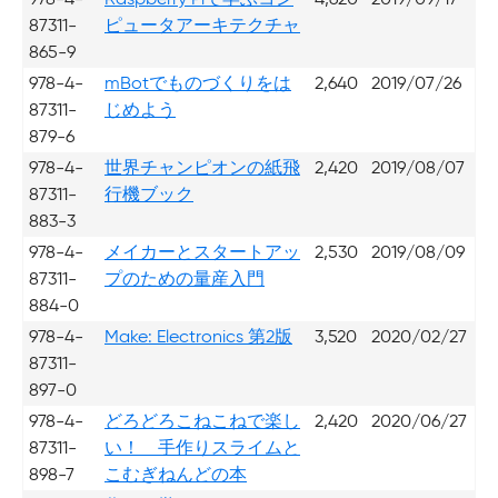
87311-
ピュータアーキテクチャ
865-9
978-4-
mBotでものづくりをは
2,640
2019/07/26
87311-
じめよう
879-6
978-4-
世界チャンピオンの紙飛
2,420
2019/08/07
87311-
行機ブック
883-3
978-4-
メイカーとスタートアッ
2,530
2019/08/09
87311-
プのための量産入門
884-0
978-4-
Make: Electronics 第2版
3,520
2020/02/27
87311-
897-0
978-4-
どろどろこねこねで楽し
2,420
2020/06/27
87311-
い！ 手作りスライムと
898-7
こむぎねんどの本