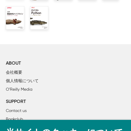
2章　プロファイリングしてボトルネックを見つける

    2.1　効率の良いプロファイリング

    2.2　ジュリア集合について

    2.3　ジュリア集合全体を計算する

    2.4　時間計測の簡単な方法――printとデコレータ

    2.5　Unixのtimeコマンドを用いて簡単に時間計測する

    2.6　cProfileモジュールを使う

    2.7　SnakeVizを使ってcProfileの出力を可視化する

    2.8　line_profilerを使って行単位で計測する

ABOUT
    2.9　memory_profilerを使ってメモリ使用を診断する

会社概要
    2.10　py-spyを使って既存のプロセスを調査する

個人情報について
    2.11　バイトコードを掘り下げる

O’Reilly Media
        2.11.1　disモジュールを使ってCPythonのバイトコー
        2.11.2　方法が変われば計算量も変わる

SUPPORT
    2.12　最適化中に単体テストをして正しさを維持する

Contact us
        2.12.1　何もしない@profileデコレータ

Bookclub
    2.13　成功するプロファイリング戦略

    2.14　まとめ

書籍注文