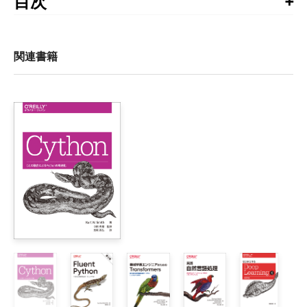
目次
序文

訳者まえがき

まえがき

関連書籍
1章　高性能なPythonを理解する

    1.1　コンピュータシステムの基礎

        1.1.1　演算装置

        1.1.2　記憶装置

        1.1.3　接続レイヤー

    1.2　基本要素を統合する

        1.2.1　理想計算とPython仮想マシン

    1.3　それでもPythonを使う理由

    1.4　パフォーマンスの高いプログラマーになるには

        1.4.1　良い仕事のやり方

        1.4.2　ノートブックの上手な使い方に関する考察

        1.4.3　仕事の楽しさを取り戻すために
