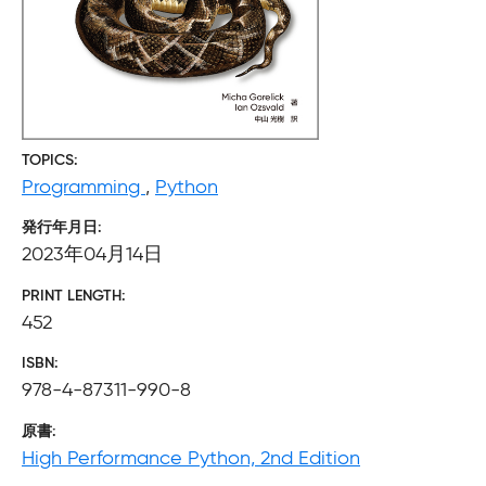
TOPICS
Programming
,
Python
発行年月日
2023年04月14日
PRINT LENGTH
452
ISBN
978-4-87311-990-8
原書
High Performance Python, 2nd Edition