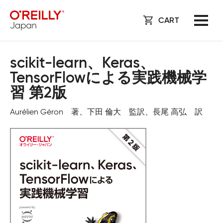
CART
scikit-learn、Keras、
TensorFlowによる実践機械学
習 第2版
Aurélien Géron 著、下田 倫大 監訳、長尾 高弘 訳