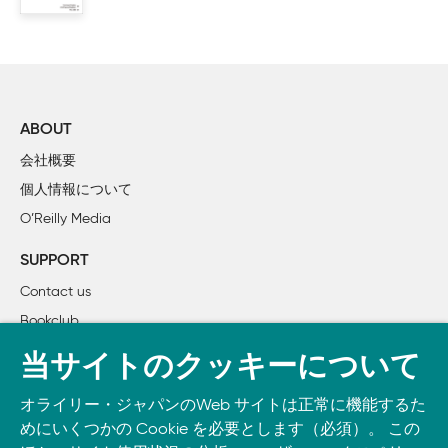
ABOUT
会社概要
個人情報について
O’Reilly Media
SUPPORT
Contact us
Bookclub
書籍注文
当サイトのクッキーについて
DOWNLOAD THE O’REILLY APP
オライリー・ジャパンのWeb サイトは正常に機能するた
Take O’Reilly with you and learn anywhere, anytime on your
めにいくつかの Cookie を必要とします（必須）。 この
phone
and tablet.