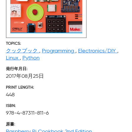
TOPICS
クックブック
,
Programming
,
Electronics/DIY
,
Linux
,
Python
発行年月日
2017年08月25日
PRINT LENGTH
448
ISBN
978-4-87311-811-6
原書
Raspberry Pi Cookbook 2nd Edition