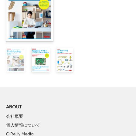
ながっている線が、GND（GPIOコネクタのもう1個下）
    レシピ1.8　コンポジットビデオのモニタやテレビを使う

につながっていないと、この回路は動きません。
    レシピ1.9　モニタ上の画面サイズを調整する

    レシピ1.10　パフォーマンスを最大化する

    レシピ1.11　パスワードを変更する

    レシピ1.12　Raspberry Piが起動後に自動的にデス
    レシピ1.13　Raspberry Piをシャットダウンする

    レシピ1.14　Raspberry Piカメラモジュールをインストー
    レシピ1.15　Bluetoothを使う

2章　ネットワーク接続　

    レシピ2.1　有線LANへ接続する　

    レシピ2.2　IPアドレスを知る　

    レシピ2.3　スタティックなIPアドレスを設定する

    レシピ2.4　Raspberry Piのネットワーク名を設定する

ABOUT
    レシピ2.5　無線LAN接続を設定する

会社概要
    レシピ2.6　コンソールケーブルで接続する

■P.2 *1.訳注に文章追加
個人情報について
    レシピ2.7　SSHを使ってRaspberry Piを遠隔操作する

また2018年3月14日（Piの日）にRaspberry Pi 3 Model
O’Reilly Media
    レシピ2.8　VNCを使ってRaspberry Piを遠隔操作する
