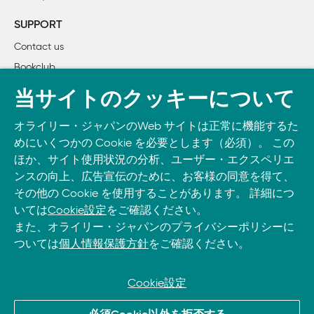
B+が発表され、日本国内でも6月ごろから購入できるよ
    レシピ2.9　RDPを使ってRaspberry Piを遠隔操作する

うになった。Raspberry Pi 3 Model Bから大きな変更はな
SUPPORT
    レシピ2.10　Macネットワーク上でファイルを共有する

いが、CPUと有線／無線LANが高速化されている。
Contact us
    レシピ2.11　Raspberry Piの画面をMac上で共有する

■P.187 *9.訳注
Bookclub
    レシピ2.12　Raspberry Piをネットワーク接続ストレージ
「計量化」→「軽量化」
    レシピ2.13　ネットワークプリンタに印刷する

書籍注文
当サイトのクッキーについて
第2刷正誤表
DOWNLOAD THE O’REILLY APP
3章　オペレーティングシステム

オライリー・ジャパンのWeb サイトは正常に機能するた
Take O’Reilly with you and learn anywhere, anytime on your
    レシピ3.1　GUIでファイルを操作する

めにいくつかの Cookie を必要とします（必須）。 この
※2019年8月更新
phone
and tablet.
    レシピ3.2　ターミナルセッションを開始する

ほか、サイト使用状況の分析、ユーザー・エクスペリエ
■P.108
    レシピ3.3　ターミナルを使ってファイルシステム内を移動
ンスの向上、広告宣伝のために、お客様の同意を得て、
レシピ5.8：算術計算 解決
その他の Cookie を使用することがあります。 詳細につ
    レシピ3.4　ファイルやフォルダをコピーする

【誤】+、?、*、そして/演算子を使う。
いては
Cookie設定
をご確認ください。
    レシピ3.5　ファイルやフォルダの名前を変更する

【正】+、-、*、そして/演算子を使う。
また、オライリー・ジャパンのプライバシーポリシーに
    レシピ3.6　ファイルを編集する

■P.108
ついては
個人情報保護方針
をご確認ください。
    レシピ3.7　ファイルの内容を閲覧する

レシピ5.8：算術計算 解説
    レシピ3.8　エディタを使わずにファイルを作成する

【誤】最もよく使われる算術演算子は+、?、*、そして/
    レシピ3.9　ディレクトリを作成する

で、
Cookie設定
    レシピ3.10　ファイルやディレクトリを削除する

【正】最もよく使われる算術演算子は+、-、*、そして/
© 2026, O’Reilly Japan, Inc. oreilly.co.jpに掲載されているすべて