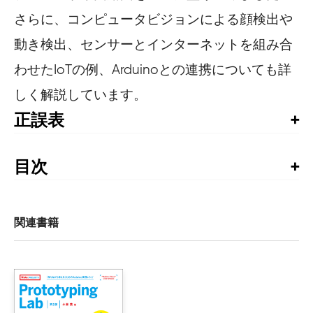
さらに、コンピュータビジョンによる顔検出や
動き検出、センサーとインターネットを組み合
わせたIoTの例、Arduinoとの連携についても詳
しく解説しています。
正誤表
書籍発行後に気づいた誤植や更新された情報を掲載して
います。お手持ちの書籍では、すでに修正が施されてい
目次
る場合がありますので、書籍最終ページの奥付でお手持
1章　設定と管理

ちの書籍の刷数をご確認の上、ご利用ください。
    レシピ1.1　Raspberry Piのモデルを選択する

第1刷正誤表
    レシピ1.2　Raspberry Piをケースに入れる

関連書籍
    レシピ1.3　電源を選択する

    レシピ1.4　オペレーティングシステムのディストリビュ
※2018年6月更新。2刷で修正済みです。
    レシピ1.5　NOOBSを使ってマイクロSDカードを作成する
■P.248 図11-12
    レシピ1.6　システムを接続する

図の配線に間違いがあります。ULN2803の9番ピンにつ
    レシピ1.7　DVIやVGAのモニタを接続する
