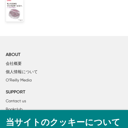
    2.1 不正確な比較

    2.2 進化するアーキテクト像

    2.3 区画指定

    2.4 原則に基づいたアプローチ

        2.4.1 戦略的目標

        2.4.2 原則

        2.4.3 プラクティス

        2.4.4 原則とプラクティスの結合

ABOUT
        2.4.5 実世界の例

会社概要
    2.5 必要な標準

個人情報について
        2.5.1 監視

O’Reilly Media
        2.5.2 インタフェース

        2.5.3 アーキテクチャ上の安全性

SUPPORT
    2.6 コードを介したガバナンス

Contact us
        2.6.1 手本

Bookclub
        2.6.2 カスタムのサービステンプレート

    2.7 技術的負債

書籍注文
当サイトのクッキーについて
    2.8 例外処理
