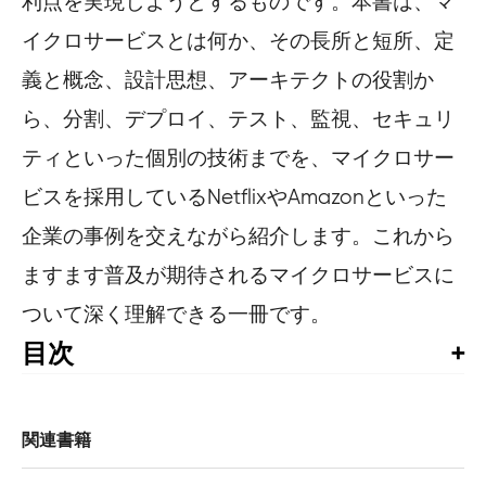
利点を実現しようとするものです。本書は、マ
イクロサービスとは何か、その長所と短所、定
義と概念、設計思想、アーキテクトの役割か
ら、分割、デプロイ、テスト、監視、セキュリ
ティといった個別の技術までを、マイクロサー
ビスを採用しているNetflixやAmazonといった
企業の事例を交えながら紹介します。これから
ますます普及が期待されるマイクロサービスに
ついて深く理解できる一冊です。
目次
はじめに

1章 マイクロサービス

関連書籍
    1.1 マイクロサービスとは
