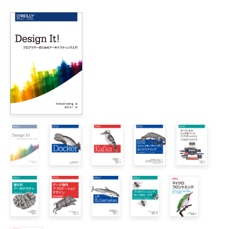
        1.1.1 小さく、かつ1つの役割に専念

        1.1.2 自律性

    1.2 主な利点

        1.2.1 技術異質性

        1.2.2 回復性

        1.2.3 スケーリング

        1.2.4 デプロイの容易性

        1.2.5 組織面の一致

        1.2.6 合成可能性

        1.2.7 交換可能にするための最適化

    1.3 サービス指向アーキテクチャ

    1.4 他の分解テクニック

        1.4.1 共有ライブラリ

        1.4.2 モジュール

    1.5 銀の弾丸などない

    1.6 まとめ

2章 進化的アーキテクト
