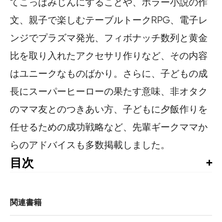
てこっぱみじんにすることや、ホラー小説の作
文、親子で楽しむテーブルトークRPG、電子レ
ンジでプラズマ発光、フィボナッチ数列と黄金
比を取り入れたアクセサリ作りなど、その内容
はユニークなものばかり。さらに、子どもの成
長にスーパーヒーローの果たす意味、非オタク
のママ友とのつきあい方、子どもに夕飯作りを
任せるための成功戦略など、先輩ギークママか
らのアドバイスも多数掲載しました。
目次
本書によせて（Kari Byron）

はじめに

関連書籍
1章　コミック・ヒーロー編
