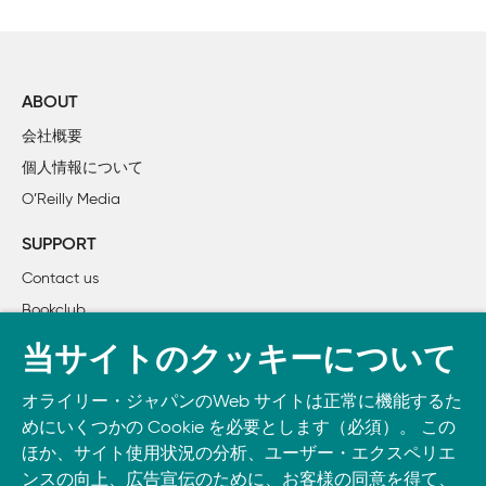
    親子でカルトグラフィ　子どもと地図を作成しよう

    言葉で遊ぼう

    一行ホラー作文　選び抜かれた言葉の力を使いこなそう

    タイムトラベルごっこで歴史を学ぶ

ABOUT
    歴史上の人物になりきってパーティを開こう

会社概要
    身近な町歩きを探検に変える

個人情報について
    紙遊びでトポロジー（位相幾何学）体験

O’Reilly Media
    ヘヴィメタルの中にモーツァルトを発見　ロック・ミー・
    ロールプレイング（RPG）の重要性

SUPPORT
    親子でテーブルトークRPG

Contact us
    非オタクのママ友とのつきあい方（ママ限定）

Bookclub
3章　IT・ゲーム編

書籍注文
当サイトのクッキーについて
    抵抗は無意味だ マルチタスクなママたちはデジタル革命
DOWNLOAD THE O’REILLY APP
    子どものための安全なネットコミュニティの見分け方

オライリー・ジャパンのWeb サイトは正常に機能するた
Take O’Reilly with you and learn anywhere, anytime on your
    私が幼児に「ワールド・オブ・ウォークラフト」で遊ばせ
めにいくつかの Cookie を必要とします（必須）。 この
phone
and tablet.
    子どものための簡単ウェブサイト作成入門

ほか、サイト使用状況の分析、ユーザー・エクスペリエ
    インターネットブーム前夜、草の根BBSの思い出

ンスの向上、広告宣伝のために、お客様の同意を得て、