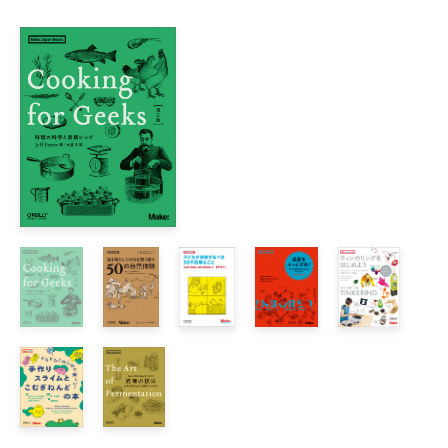
    スーパーヒーローに!　おれはなるっ!! 空想の世界への序章
    子どもにとってのスーパーヒーローの意義

    段ボール箱で秘密基地を作ろう

    スーパーヒーローの力を試そう　パーティで使える楽しい
    スーパー簡単・スーパー安いスーパーヒーロー衣装の作り
    スーパーヒーローで学ぶアメリカ現代史

    ベッドの下の大量のコミック本　他人の趣味と一緒に暮ら
    秘密諜報員　宝探しで手がかりを追う

    スチームパンクとMakerカルチャー

    リサイクルショップで揃えるスチームパンクコスプレ術

    激安！　竹マットで作るルネサンス風コルセット（ママ限
    子持ちのためのオタク系イベント参加心得

2章　知育・家庭教育編

    初歩的なことだよ、ワトソン君 子どもの自然な好奇心は
    家庭内ラーニングセンター構築計画

    子どもの独創性を刺激する！　「1000枚の白紙のカード」
    ホームスクーリングはギークにおすすめ？
