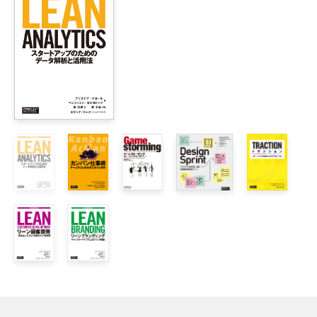
1章　メタ原則

    1.1 手順 1：プラン Aを文書化する

        ビジョンのなかに「私」がいる

        ビジネスモデルの仮説を捕まえる

        あなたの「製品」は製品では「ない」

    1.2 手順 2：プランで最もリスクの高い部分を見つける

        スタートアップの 3つのステージ

        製品／市場フィットの前にピボット、それから最適化

        資金調達について

    1.3 手順 3：プランを体系的にテストする

        実験とは何か

        イテレーションのメタパターン

2章　 RunningLeanの実例

    2.1 ケーススタディ：いかにして私は本書を執筆反復したか
        課題を理解する

        ソリューションを決定する
