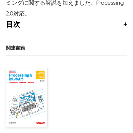
ミングに関する解説を加えました。Processing
2.0対応。
目次
はじめに

1. ようこそProcessingへ

関連書籍
    スケッチングとプロトタイピング

    柔軟性

    巨匠たち

    家系図

    コミュニティ

2. コードを書いてみよう

    最初のプログラム

    実行と停止

    スケッチの管理

    シェアしよう
