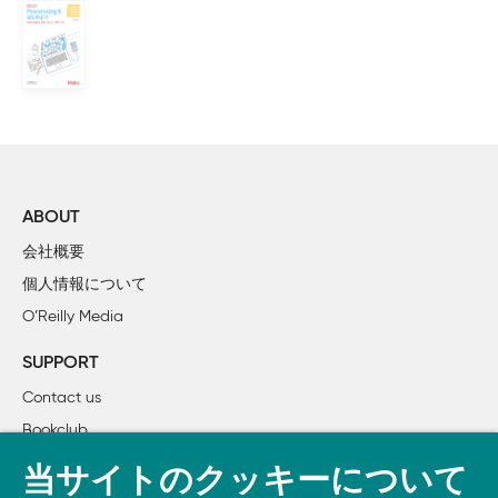
    例とリファレンス

3. 描く

    基本的な図形

    描画の順序

    図形の性質

    色

    形を作る

ABOUT
    コメント

会社概要
    Robot 1: Draw

個人情報について
O’Reilly Media
4. 変数

SUPPORT
    変数の作成

Contact us
    変数の処理

Bookclub
    変数の計算

    繰り返し

書籍注文
当サイトのクッキーについて
    Robot 2: Variables
