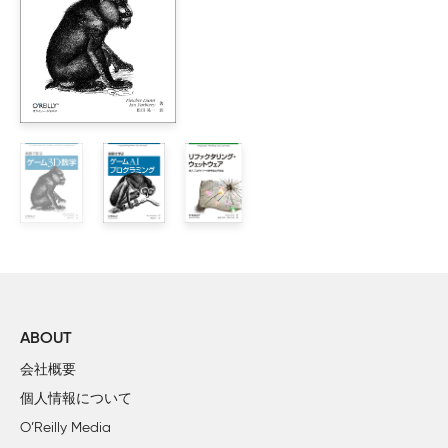
    1.3　禅ゲームデザインとは

        1.3.1　禅ゲームデザインの基本方針

    1.4　第1の主義：デザインに唯一絶対の方法はない

        1.4.1　7種類のデザイン方法

    1.5　第2の主義：ゲームデザインはニーズを反映する

        1.5.1　参加者と代弁者

        1.5.2　7種類の参加者たち

        1.5.3　参加者の例

    1.6　賢い、盲目の象に戻ろう

2章　市場のためにデザインする

    2.1　人口統計ゲームデザイン

        2.1.1　統計における警告

    2.2　市場クラスターとユーザーモデル

        2.2.1　ハードコアとカジュアルの分類

ABOUT
        2.2.2　ジャンルモデル

会社概要
        2.2.3　Electronic Artsのユーザーモデル

個人情報について
        2.2.4　ihoboユーザーモデル（2000〜2003年）

O’Reilly Media
    2.3　市場ベクトル
