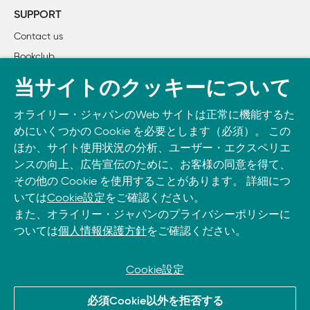
        2.3.1　エバンジェリスト集団

SUPPORT
        2.3.2　ターゲット集団

Contact us
    2.4　市場に浸透させるためのデザインツール

Bookclub
        2.4.1　ゲームプレイ対トイプレイ

        2.4.2　ゲームの操作性の問題

書籍注文
当サイトのクッキーについて
        2.4.3　プレイセッションの長さ

DOWNLOAD THE O’REILLY APP
        2.4.4　プレイウィンドウ

オライリー・ジャパンのWeb サイトは正常に機能するた
Take O’Reilly with you and learn anywhere, anytime on your
    2.5　市場浸透の段階

めにいくつかの Cookie を必要とします（必須）。 この
phone
and tablet.
    2.6　まとめ

ほか、サイト使用状況の分析、ユーザー・エクスペリエ
3章　Myers-Briggs類型論とゲームユーザー

ンスの向上、広告宣伝のために、お客様の同意を得て、
その他の Cookie を使用することがあります。 詳細につ
    3.1　Myers-Briggs二分法

いては
Cookie設定
をご確認ください。
        3.1.1　外向型対内向型（E対I）

また、オライリー・ジャパンのプライバシーポリシーに
        3.1.2　感覚型対直感型（S対N）

ついては
個人情報保護方針
をご確認ください。
        3.1.3　思考型対感情型（T対F）

        3.1.4　判断型対認知型（J対P）

    3.2　16のタイプ

Cookie設定
    3.3　マスマーケットユーザー

© 2026, O’Reilly Japan, Inc. oreilly.co.jpに掲載されているすべて
        3.3.1　ハードコア集団の仮説

必須Cookie以外を拒否する