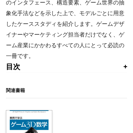
のインタフェース、構造要素、ゲーム世界の抽
象化手法などを示した上で、モデルごとに用意
したケーススタディを紹介します。ゲームデザ
イナーやマーケティング担当者だけでなく、ゲ
ーム産業にかかわるすべての人にとって必読の
一冊です。
目次
鼎談

監訳者まえがき

序文

関連書籍
まえがき

I部　ユーザー

1章　禅ゲームデザイン

    1.1　賢い盲目の象

    1.2　ゲームデザインとは
