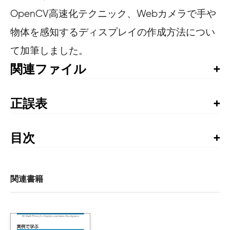
OpenCV高速化テクニック、Webカメラで手や
物体を感知するディスプレイの作成方法につい
て加筆しました。
関連ファイル
サンプルプログラム（ソースコード）
正誤表
書籍発行後に気づいた誤植や更新された情報を掲載して
います。お手持ちの書籍では、すでに修正が施されてい
目次
る場合がありますので、書籍最終ページの奥付でお手持
日本語版に寄せて

ちの書籍の刷数をご確認の上、ご利用ください。
訳者まえがき

正誤表 - 2009年10月掲載（2刷以降は修正済み）
まえがき

関連書籍
1章　概要

■P.2 L.5（下から）
    1.1　OpenCVとは何か？

【誤】 静止カメラ
    1.2　OpenCVを使うのはだれか？

【正】 デジタルスチルカメラ