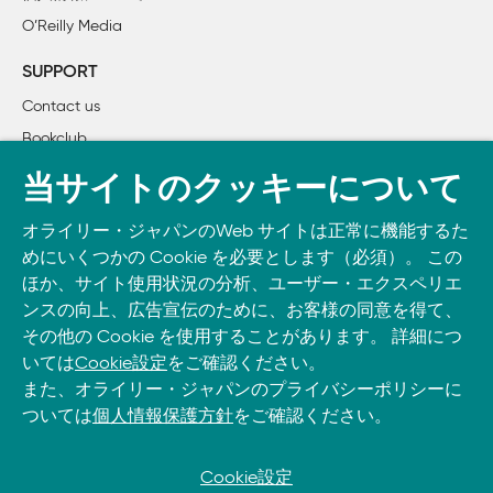
    2.5　簡単な変換

す。指されているデータは必ずしもuchar型
O’Reilly Media
    2.6　少し複雑な変換

【正】 imageDataポインタはバイトポインタ(char *)で
    2.7　カメラからの入力

す。指されているデータは必ずしもchar型
SUPPORT
    2.8　AVIファイルへ書き込む

■P.47 下脚注
Contact us
    2.9　次の章へ

【誤】 COI（注目カラーチャンネル）
Bookclub
    2.10　練習問題

【正】 COI（注目チャンネル）
3章　OpenCVについて知る

書籍注文
■P.48 L.16
当サイトのクッキーについて
    3.1　OpenCVの基本データ型

【誤】 cvSetImage ROI(src, cvRect(x,y,width,height));
DOWNLOAD THE O’REILLY APP
        3.1.1　行列と画像の型

【正】 cvSetImageROI(src, cvRect(x,y,width,height));
オライリー・ジャパンのWeb サイトは正常に機能するた
Take O’Reilly with you and learn anywhere, anytime on your
    3.2　CvMat行列構造体

■P.54 L.54
めにいくつかの Cookie を必要とします（必須）。 この
phone
and tablet.
        3.2.1　行列内のデータにアクセスする

【誤】 cvSetImage ROI(src1, cvRect(x,y,width,height));
ほか、サイト使用状況の分析、ユーザー・エクスペリエ
【正】 cvSetImageROI(src1, cvRect(x,y,width,height));
        3.2.2　点の配列

ンスの向上、広告宣伝のために、お客様の同意を得て、
■P.56 L.13 表3-4
その他の Cookie を使用することがあります。 詳細につ
    3.3　IplImageデータ構造体

【誤】 出力共分散行列
いては
Cookie設定
をご確認ください。
        3.3.1　画像データにアクセスする

【正】 出力される共分散行列
また、オライリー・ジャパンのプライバシーポリシーに
        3.3.2　ROIとwidthStepについての補足

■P.59 L.12
ついては
個人情報保護方針
をご確認ください。
    3.4　行列と画像

【誤】 最後にデータ型変換を実行します
        3.4.1　行列と画像のオペレータ

【正】 最後にデータの型変換を実行します
    3.5　描画する

Cookie設定