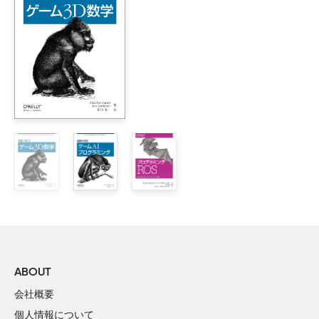
    1.3　コンピュータビジョンとは何か？

■P.2 L.1（下から）
    1.4　OpenCVの起源

【誤】 決定は、「このシーンに ... 」
        1.4.1　IPPでOpenCVを高速化する

【正】 決定したいことは、「このシーンに ... 」
        1.4.2　OpenCVの所有者はだれか？

■P.3 L.6（下から）
    1.5　OpenCVをダウンロード、インストールする

【誤】 マシンビジョンシステムでは
【正】 機械によるビジョンシステムでは
        1.5.1　インストール

■P.12 L.10（下から）
    1.6　CVSから最新のOpenCVを入手する

【誤】 Machin Learning
    1.7　その他のOpenCVドキュメント

【正】 Machine Learning
        1.7.1　HTMLで利用できるドキュメント

■P.14 L.3
        1.7.2　Wiki上のドキュメント

【誤】 ML
    1.8　OpenCVの構造と内容

【正】 MLL
    1.9　移植性

■P.46 L.16
    1.10　練習問題

【誤】 パッケージされたルーチンがライブラリにはない
2章　OpenCV入門

ような処理
    2.1　始めましょう

【正】 あらかじめパッケージ化されたルーチンがライブ
    2.2　初めてのプログラム―写真を表示する

ABOUT
ラリにはないような処理
    2.3　2つ目のプログラム―AVIビデオ

会社概要
■P.47 L.8
    2.4　見て回る

【誤】 imageDataポインタはバイトポインタ(uchar *)で
個人情報について