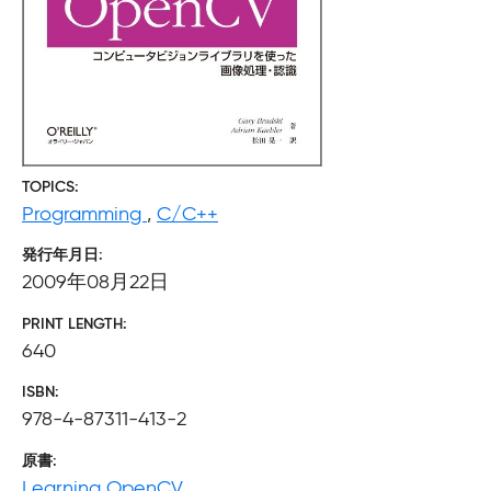
TOPICS
Programming
,
C/C++
発行年月日
2009年08月22日
PRINT LENGTH
640
ISBN
978-4-87311-413-2
原書
Learning OpenCV