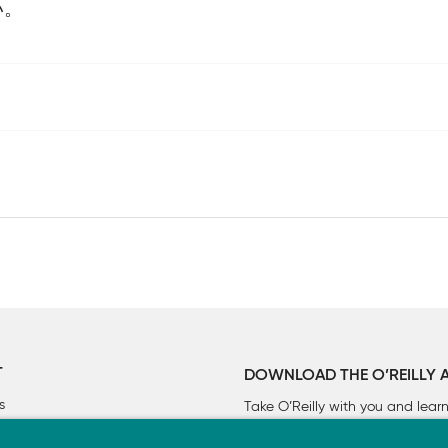
い。
のサイズ

T
DOWNLOAD THE O’REILLY 
s
Take O’Reilly with you and lea