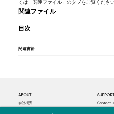
くは「関連ファイル」のタブをご覧くださ
関連ファイル
サンプルコード（GitHubから取得）
目次
はじめに

1章　基礎

関連書籍
    1.1　canvas要素

        1.1.1　canvas要素のサイズと描画サーフェイス
        1.1.2　Canvas API

    1.2　Canvasコンテキスト

        1.2.1　2dコンテキスト

        1.2.2　キャンバス状態の保存と復元

    1.3　本書で標準とするサンプル

ABOUT
SUPPOR
    1.4　スタート

会社概要
Contact u
        1.4.1　仕様

個人情報について
Bookclub
        1.4.2　ブラウザ
