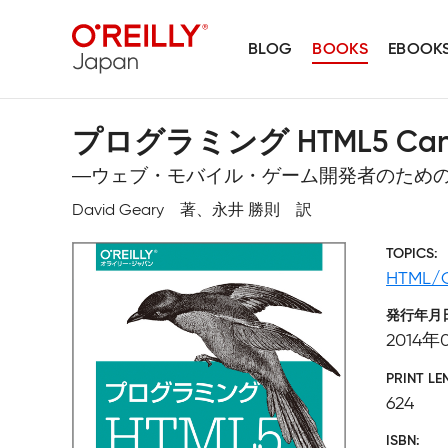
BLOG
BOOKS
EBOOK
プログラミング HTML5 Can
―ウェブ・モバイル・ゲーム開発者のため
David Geary 著、永井 勝則 訳
TOPICS
HTML/
発行年月
2014年
PRINT LE
624
ISBN