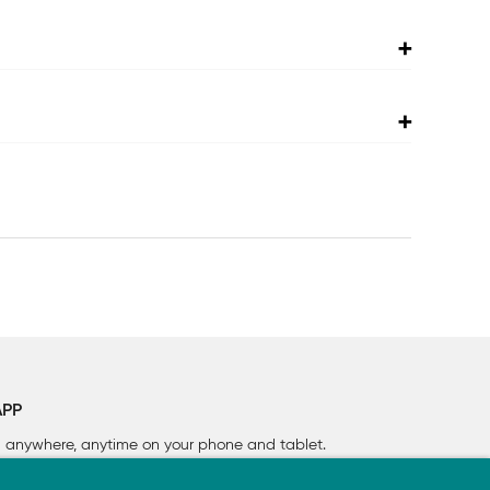
APP
rn anywhere, anytime on your phone
and tablet.