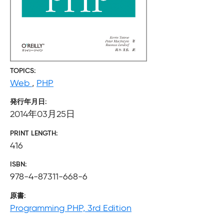
TOPICS
Web
,
PHP
発行年月日
2014年03月25日
PRINT LENGTH
416
ISBN
978-4-87311-668-6
原書
Programming PHP, 3rd Edition