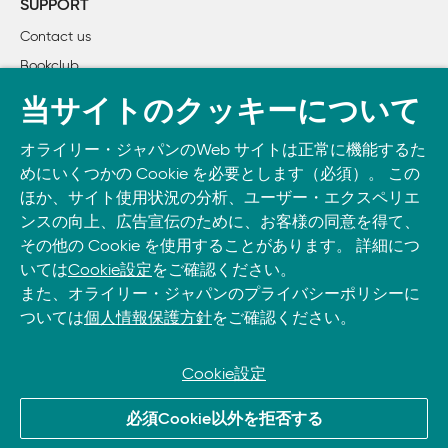
下か
0b00000010         // 10進形式では2
SUPPORT
-0b10              // 10進形式では-2
ら
        2.2.4　論理値

2番
Contact us
        2.2.5　配列

目の
Bookclub
コー
        2.2.6　オブジェクト

ド片
        2.2.7　リソース

書籍注文
echo "aとbは等しい"
p27
当サイトのクッキーについて
        2.2.8　コールバック

下か
ら
DOWNLOAD THE O’REILLY APP
        2.2.9　NULL

オライリー・ジャパンのWeb サイトは正常に機能するた
8行
Take O’Reilly with you and learn anywhere, anytime on your
目
    2.3　変数

めにいくつかの Cookie を必要とします（必須）。 この
●プロパティメソッドを一切含まないオブジェクト
phone
p28
and tablet.
        2.3.1　可変変数

ほか、サイト使用状況の分析、ユーザー・エクスペリエ
6番
        2.3.2　変数への参照

ンスの向上、広告宣伝のために、お客様の同意を得て、
目の
箇条
その他の Cookie を使用することがあります。 詳細につ
        2.3.3　変数のスコープ

書き
いては
Cookie設定
をご確認ください。
        2.3.4　ガベージコレクション

p31
$callback = function myCallbackFunction()

一番
{

また、オライリー・ジャパンのプライバシーポリシーに
    2.4　式と演算子

    echo "コールバックに到達しました";

下の
ついては
個人情報保護方針
をご確認ください。
}

コー
        2.4.1　オペランドの数

call_user_func($callback);

ド片
        2.4.2　演算子の優先順位

5    
L
   =

p38
        2.4.3　演算子の結合時の評価順

Cookie設定
表2-
L
        2.4.4　暗黙のキャスト

3
下か
© 2026, O’Reilly Japan, Inc. oreilly.co.jpに掲載されているすべて
        2.4.5　算術演算

必須Cookie以外を拒否する
ら
のトレードマークおよび登録商標は、それぞれの所有者に帰属し
        2.4.6　文字列連結演算子

6、5