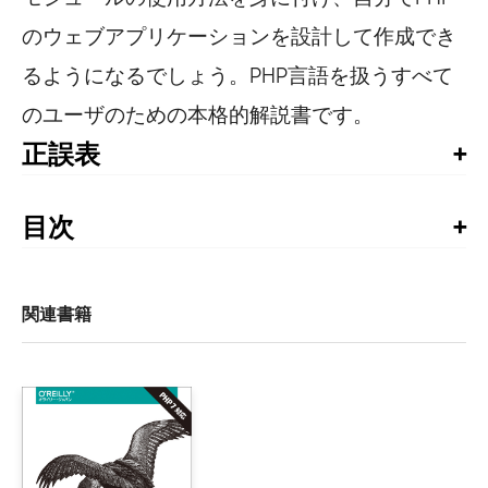
のウェブアプリケーションを設計して作成でき
るようになるでしょう。PHP言語を扱うすべて
のユーザのための本格的解説書です。
正誤表
書籍発行後に気づいた誤植や更新された情報を掲載して
います。お手持ちの書籍では、すでに修正が施されてい
目次
る場合がありますので、書籍最終ページの奥付でお手持
はじめに

ちの書籍の刷数をご確認の上、ご利用ください。
第1刷正誤表
1章　PHPについて

関連書籍
    1.1　PHPとは

    1.2　PHPの歴史

        1.2.1　PHPの誕生

プログラミングPHP 第3版
2015年7月22日更新
        1.2.2　PHPの発展

    1.3　PHPのインストール

位
誤
    1.4　PHPの例
