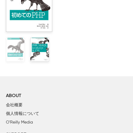
置
        1.4.1　設定情報のページ

PHP_SELF
全体
        1.4.2　フォーム

を
        1.4.3　データベース

通じ
て
        1.4.4　グラフィックス

p8
<html>

例1-1
  <head>

    <title>Look Out World</title>

2章　PHP言語の基本

  </head>

    2.1　字句構造

  <body>

        2.1.1　大文字 /小文字の区別

        2.1.2　命令文とセミコロン

<html>

        2.1.3　空白と改行

  <head>

        2.1.4　コメント

    <title>Look Out World</title>

  </head>

        2.1.5　リテラル

  <body>

        2.1.6　識別子

ABOUT
    <?php echo "Hello, world!"; ?>
        2.1.7　キーワード

  </body>

会社概要
    2.2　データ型

このサンプルデータベースのSQLは、
library.sq
p11
個人情報について
        2.2.1　整数

図1-
5の
O’Reilly Media
        2.2.2　浮動小数点数

p25
0b01100000         // 10進形式では
1
        2.2.3　文字列
