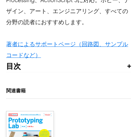
Processing、ActionScript 3に対応。ホビー、デ
ザイン、アート、エンジニアリング、すべての
分野の読者におすすめします。
著者によるサポートページ（回路図、サンプル
コードなど）
目次
序文（Tom Igoe）

はじめに

関連書籍
作品紹介

　Jamming Gear：菅野創、西郷憲一郎

　風の音楽：鈴木莉沙

　Nixie Clock：佐々木友介

　Hunter-Gatherer Colorist：team_hgc（竹本香織