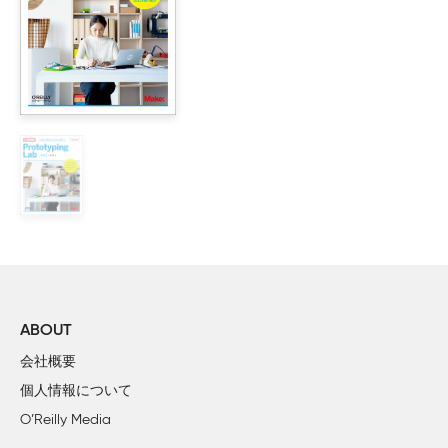
　Light Bodies：Susanne Seitinger, Daniel M.Taub, Alex S.Taylor

　Stamporon：松田亮太、桑原翔

　ACTION! Finger Puppet：笠原友美

　external heart：飯沢未央

　編みロボ：岩崎修、妻鳥花子

　LOGER：Craftive（阿部淳也、岡村祐介、野村政行、山
　form.(Design + Personal Fabrication)：（北村穣、和田純平）

I部：イントロダクション

　1章：「プロトタイピング」をはじめよう

　　自分の欲しい物を自分で作ろう

　　　20世紀から21世紀へ〜「ものづくり」の変化

　　　パーソナルファブリケーションという流れ

ABOUT
　　　ハードウェアで「スケッチ」しよう

会社概要
　　ツールキットArduinoの登場とその背景

個人情報について
　　　Arduino登場の背景

O’Reilly Media
　　　Wiring
