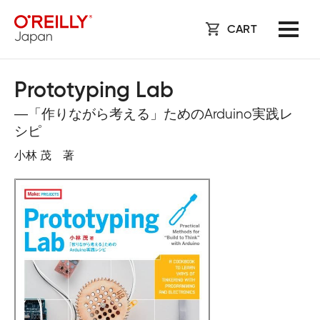
CART
Prototyping Lab
―「作りながら考える」ためのArduino実践レ
シピ
小林 茂 著