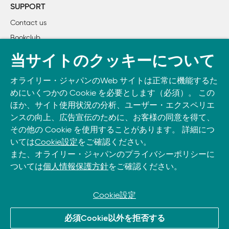
　　　Arduino

SUPPORT
　　　フィジカルコンピューティング

Contact us
　　デザインプロセスの実例紹介

Bookclub
　　　デザインは特殊な人だけが行う仕事ではない：DIYから
　　　プロトタイピング：スケッチからプロトタイプへ

書籍注文
当サイトのクッキーについて
DOWNLOAD THE O’REILLY APP
　2章：開発環境を整える

オライリー・ジャパンのWeb サイトは正常に機能するた
Take O’Reilly with you and learn anywhere, anytime on your
　　Arduino IDEのセットアップ

めにいくつかの Cookie を必要とします（必須）。 この
phone
and tablet.
　　　Arduinoについて

ほか、サイト使用状況の分析、ユーザー・エクスペリエ
　　　ドライバのインストール

ンスの向上、広告宣伝のために、お客様の同意を得て、
　　　Arduino IDEの起動と動作確認

その他の Cookie を使用することがあります。 詳細につ
いては
Cookie設定
をご確認ください。
　　Funnelライブラリのセットアップ

また、オライリー・ジャパンのプライバシーポリシーに
　　　Arduinoボード側の準備

ついては
個人情報保護方針
をご確認ください。
　　　Processingのセットアップ

　　　ActionScript 3のためのセットアップ

Cookie設定
　3章：電子回路の基礎と最初の一歩

© 2026, O’Reilly Japan, Inc. oreilly.co.jpに掲載されているすべて
　　電子回路の基礎知識

必須Cookie以外を拒否する
のトレードマークおよび登録商標は、それぞれの所有者に帰属し