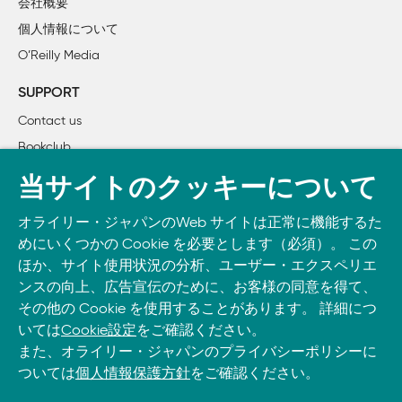
会社概要
    18. Greasemonkey

個人情報について
3章　Firefox 3向けの拡張機能開発テクニック

O’Reilly Media
    19. 拡張機能開発の基礎

    20. 標準ライブラリ「FUEL」を活用する

SUPPORT
    21. MozStorageでSQLiteデータベースを操作する

Contact us
    22. 履歴とブックマークのデータベース「Places」の正体
Bookclub
    23. APIを通じて履歴とブックマークを操作する

    24. Placesデータベースへの問い合わせ命令

書籍注文
当サイトのクッキーについて
    25. Placesデータベースへの問い合わせ結果を利用する

DOWNLOAD THE O’REILLY APP
    26. JavaScriptコードモジュール

オライリー・ジャパンのWeb サイトは正常に機能するた
Take O’Reilly with you and learn anywhere, anytime on your
    27. Firefoxに含まれているJavaScriptコードモジュールを使
めにいくつかの Cookie を必要とします（必須）。 この
phone
and tablet.
    28. JavaScript製XPCOMコンポーネントで特殊な処理を実
ほか、サイト使用状況の分析、ユーザー・エクスペリエ
    29. 拡張機能を安全に自動更新できるようにする

ンスの向上、広告宣伝のために、お客様の同意を得て、
4章　アプリケーションプラットフォーム

その他の Cookie を使用することがあります。 詳細につ
いては
Cookie設定
をご確認ください。
    30. WebアプリケーションとXULアプリケーション

また、オライリー・ジャパンのプライバシーポリシーに
    31. Google Gears

ついては
個人情報保護方針
をご確認ください。
    32. DOM Storage

    33. 新世代のWebアプリケーション
