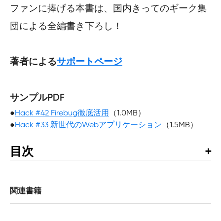
ファンに捧げる本書は、国内きってのギーク集
団による全編書き下ろし！
著者による
サポートページ
サンプルPDF
●
Hack #42 Firebug徹底活用
（1.0MB）
●
Hack #33 新世代のWebアプリケーション
（1.5MB）
目次
目次

推薦の言葉

クレジット

関連書籍
はじめに

1章　Firefox 3の基本
