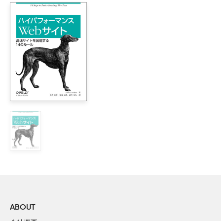
    1. Firefox 3の新機能

    2. ロケーションバーを使いこなす

    3. Placesを使いこなす

    4. ユーザインターフェイスをHackする

    5. 検索をHackする

    6. アドオンを管理する

    7. マウスとキーボードを極める

    8. セキュリティとプライバシー

    9. ユーザプロファイルを使いこなす

    10. ユーザプロファイルの秘密

2章　新世代の拡張機能 57

    11. 拡張機能を使い倒すための基礎知識

    12. マウスジェスチャの新定番

    13. 邪魔者は消せ

    14. ScrapBook

    15. ブラウザもマクロで自動化

    16. スクリプトの実行を制御する

ABOUT
    17. スタイルシートをすばやく着替える
