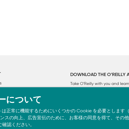
ぐアーキテクチャの必要性　

ャ　

スとビジネスインテリジェンス　

ションデータベースを持つ　

T
DOWNLOAD THE O’REILLY 
であり、一意のコンテキストを持つ　

s
Take O’Reilly with you and lea
い　

ーについて
イダーとデータコンシューマの役割を担う　

トは正常に機能するためにいくつかの Cookie を必要としま


スの向上、広告宣伝のために、お客様の同意を得て、その他の C
ご確認ください。