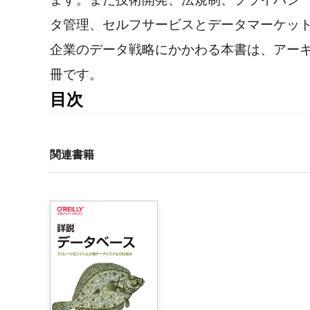
タ管理、セルフサービスとデータマーケッ
企業のデータ戦略にかかわる本書は、アー
冊です。
目次
訳者まえがき　

まえがき　

はじめに　

関連書籍
1章　データ管理の崩壊

    1.1　データ管理　

    1.2　分析によるデータランドスケープの細分化　

    1.3　ソフトウェアの提供速度の変化　

    1.4　ネットワークの高速化　

    1.5　プライバシーとセキュリティへの配慮は最優
    1.6　運用システムと分析システムの統合の必要性　