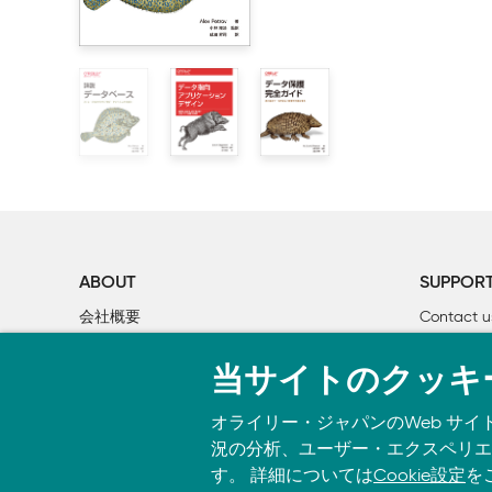
    1.7　データ収益化に向けて、エコシステムを繋
    1.8　企業を悩ます時代遅れのデータアーキテクチ
        1.8.1　エンタープライズデータウェアハウ
        1.8.2　データレイク　

        1.8.3　中央集権化ビュー　

    1.9　まとめ　

        1.9.1　Scaled Architecture　

2章　Scaled Architectureの紹介：大規模なデータ管理

    2.1　一般的な出発点　

        2.1.1　アプリケーションごとにアプリケー
ABOUT
SUPPOR
        2.1.2　アプリケーションは特化したもの
会社概要
Contact u
        2.1.3　ゴールデンソース　

個人情報について
Bookclub
        2.1.4　データ統合のジレンマからは逃れられな
当サイトのクッキ
O’Reilly Media
書籍注文
        2.1.5　アプリケーションがデータプロバ
    2.2　理論的考察のポイント　

オライリー・ジャパンのWeb サイ
        2.2.1　オブジェクト指向プログラミングの原則　
況の分析、ユーザー・エクスペリエン
        2.2.2　ドメイン駆動設計　

す。 詳細については
Cookie設定
を