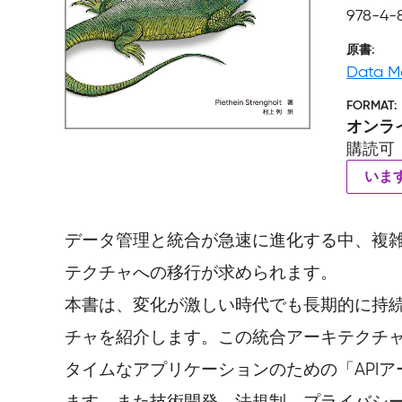
978-4-
原書
Data M
FORMAT
オンラ
購読可
いま
データ管理と統合が急速に進化する中、複
テクチャへの移行が求められます。
本書は、変化が激しい時代でも長期的に持
チャを紹介します。この統合アーキテクチ
タイムなアプリケーションのための「API
ます。また技術開発、法規制、プライバシ