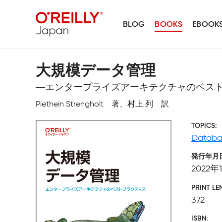
BLOG
BOOKS
EBOOK
大規模データ管理
―エンタープライズアーキテクチャのベス
Piethein Strengholt 著、村上 列 訳
TOPICS
Databa
発行年月
2022年
PRINT LE
372
ISBN