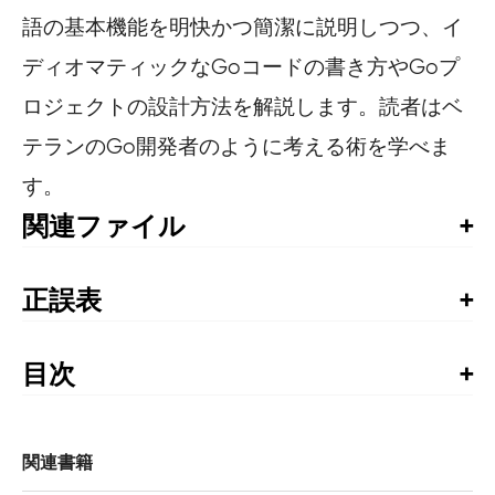
語の基本機能を明快かつ簡潔に説明しつつ、イ
ディオマティックなGoコードの書き方やGoプ
ロジェクトの設計方法を解説します。読者はベ
テランのGo開発者のように考える術を学べま
す。
関連ファイル
サンプルコード
翻訳者による日本語版のサポートページ
正誤表
書籍発行後に気づいた誤植や更新された情報を掲載して
います。お手持ちの書籍では、すでに修正が施されてい
目次
る場合がありますので、書籍最終ページの奥付でお手持
賞賛の声

ちの書籍の刷数をご確認の上、ご利用ください。
訳者まえがき

正誤表
まえがき

関連書籍