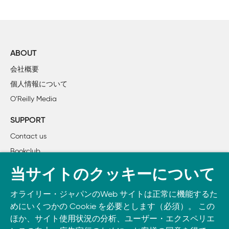
2章　基本型と宣言

    2.1　基本型

        2.1.1　ゼロ値

        2.1.2　リテラル

ABOUT
        2.1.3　論理型 bool

会社概要
        2.1.4　数値型

個人情報について
        2.1.5　文字列型とrune型

O’Reilly Media
        2.1.6　明示的型変換

    2.2　変数の宣言

SUPPORT
    2.3　定数

Contact us
    2.4　型付きの定数と型のない定数

Bookclub
    2.5　未使用変数

    2.6　変数および定数の名前

書籍注文
当サイトのクッキーについて
    2.7　まとめ

DOWNLOAD THE O’REILLY APP
オライリー・ジャパンのWeb サイトは正常に機能するた
Take O’Reilly with you and learn anywhere, anytime on your
3章　合成型

めにいくつかの Cookie を必要とします（必須）。 この
phone
and tablet.
    3.1　配列

ほか、サイト使用状況の分析、ユーザー・エクスペリエ