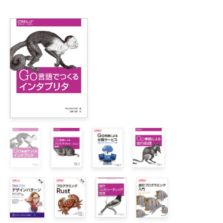
https://www.marlin-arms.com/support/learning-
1章　Go環境のセットアップ

go/errata.html
    1.1　開発ツールのインストール

    1.2　ディレクトリの指定

    1.3　goコマンド

        1.3.1　go run

        1.3.2　go build

        1.3.3　go mod

        1.3.4　go install

        1.3.5　コードのフォーマット

    1.4　lintとvet

    1.5　ツールの選択

        1.5.1　Visual Studio Code

        1.5.2　GoLand

        1.5.3　Go Playground

    1.6　Makefile

    1.7　開発環境やバイナリファイルの更新

    1.8　まとめ
